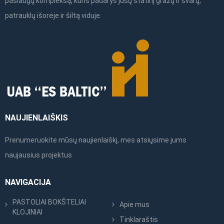
paslaugų kompleksą, kuris padarys jūsų statinį gražų ir švarų,
patrauklų išorėje ir šiltą viduje.
NAUJIENLAIŠKIS
Prenumeruokite mūsų naujienlaiškį, mes atsiųsime jums
naujausius projektus
NAVIGACIJA
PASTOLIAI BOKŠTELIAI
Apie mus
KLOJINIAI
Tinklaraštis