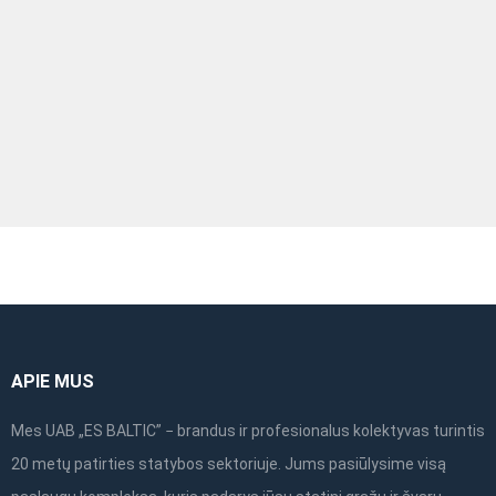
„ES Baltic" tolimesnio bendradarbiavimo.
DANIELIUS DAŠKEVIČIUS
Darbų vadovas
APIE MUS
Mes UAB „ES BALTIC” − brandus ir profesionalus kolektyvas turintis
20 metų patirties statybos sektoriuje. Jums pasiūlysime visą