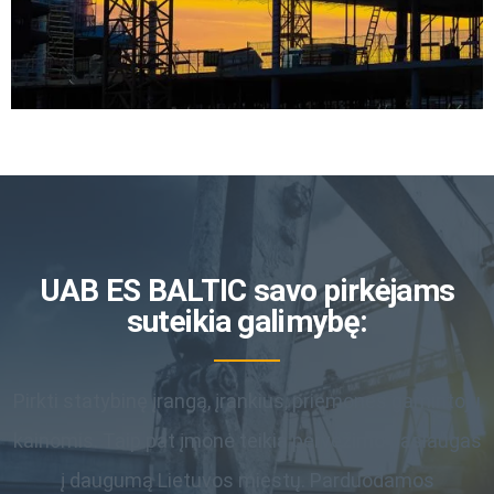
UAB ES BALTIC savo pirkėjams
suteikia galimybę:
Pirkti statybinę įrangą, įrankius, priemones gamintojų
kainomis. Taip pat įmonė teikia pervežimo paslaugas
į daugumą Lietuvos miestų. Parduodamos