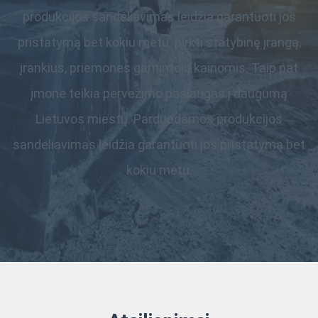
produkcijos sandėliavimas leidžia garantuoti jos
pristatymą bet kokiu metu. pirkti statybinę įrangą,
įrankius, priemones gamintojų kainomis. Taip pat
įmonė teikia pervežimo paslaugas į daugumą
Lietuvos miestų. Parduodamos produkcijos
sandėliavimas leidžia garantuoti jos pristatymą bet
kokiu metu.