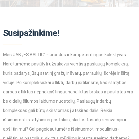
Susipažinkime!
Mes UAB „ES BALTIC” − brandus ir kompetentingas kolektyvas.
Norėtumėme pasiūlyti užsakovui vientisą paslaugų kompleksą,
kuris padarys jūsų statinį gražų ir švarų, patrauklų išorėje ir šiltą
viduje. Po kompleksiškai atliktų darbų įsitikinsite, kad statybos
darbas atliktas nepriekaištingai, nepaliktas brokas ir pastatas yra
be didelių šilumos laidumo nuostolių. Paslaugų ir darbų
kompleksas gali būtų skirstomas į atskiras dalis. Reikia
išsinuomoti statybinius pastolius, skirtus fasadų renovacijai ir
apšiltinimui? Gal pageidautumėte išsinuomoti modulinius-
pleištinius pastolius, skirtus mūrijimo ir restauravimo darbams?