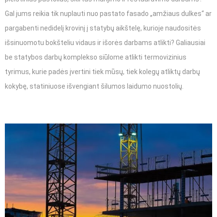
Gal jums reikia tik nuplauti nuo pastato fasado „amžiaus dulkes“ ar
pargabenti nedidelį krovinį į statybų aikštelę, kurioje naudositės
išsinuomotu bokšteliu vidaus ir išorės darbams atlikti? Galiausiai
be statybos darbų komplekso siūlome atlikti termovizinius
tyrimus, kurie padės įvertini tiek mūsų, tiek kolegų atliktų darbų
kokybę, statiniuose išvengiant šilumos laidumo nuostolių.