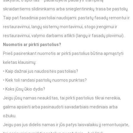
sakysite, o sportas – pabandykite padaryti trampliną
skraidantiems slidininkams arba snieglentininkų trasa be pastolių.
Taip pat fasadiniai pastoliai naudojami: pastatų fasadų remontui ir
restauravimui, langų sistemų montavimui, stogo įrengimui ir
restauravimui, valymo darbams atlikti (langų ir fasadų plovimui).
Nuomotis ar pirkti pastolius?
Prieš pasirenkant nuomotis ar pirkti pastolius būtina apmąstyti
keletas klausimų:
• Kaip dažnai jus naudositės pastoliais?
• Kiek toli randasi pastolių nuomos punktas?
• Koks jūsų ūkio dydis?
Jeigu jūsų namas neaukštas, tai pirkti pastolius tikrai nereikia,
galima apsieiti arba pasinaudoti savadarbiais mediniais arba
ožiuku.
Jeigu pas jus didelis namas ir jūs patys laisvalaikiu jį remontuojate,