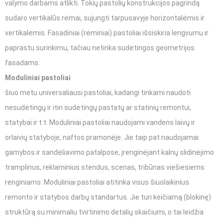
valymo darbams atlikti. Tokių pastolių konstrukcijos pagrindą
sudaro vertikalūs rėmai, sujungti tarpusavyje horizontalėmis ir
vertikalėmis. Fasadiniai (rėminiai) pastoliai išsiskiria lengvumu ir
paprastu surinkimu, tačiau netinka sudėtingos geometrijos
fasadams.
Moduliniai pastoliai
šiuo metu universaliausi pastoliai, kadangi tinkami naudoti
nesudėtingų ir itin sudėtingų pastatų ar statinių remontui,
statybai ir t.t. Moduliniai pastoliai naudojami vandens laivų ir
orlaivių statyboje, naftos pramonėje. Jie taip pat naudojamai
gamybos ir sandėliavimo patalpose, įrenginėjant kalnų slidinėjimo
tramplinus, reklaminius stendus, scenas, tribūnas viešiesiems
renginiams. Moduliniai pastoliai atitinka visus šiuolaikinius
remonto ir statybos darbų standartus. Jie turi keičiamą (blokinę)
struktūrą su minimaliu tvirtinimo detalių skaičiumi, o tai leidžia