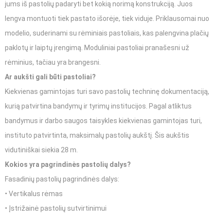
jums iš pastolių padaryti bet kokią norimą konstrukciją. Juos
lengva montuoti tiek pastato išorėje, tiek viduje. Priklausomai nuo
modelio, suderinami su rėminiais pastoliais, kas palengvina plačių
paklotų ir laiptų įrengimą. Moduliniai pastoliai pranašesni už
rėminius, tačiau yra brangesni.
Ar aukšti gali būti pastoliai?
Kiekvienas gamintojas turi savo pastolių techninę dokumentaciją,
kurią patvirtina bandymų ir tyrimų institucijos. Pagal atliktus
bandymus ir darbo saugos taisykles kiekvienas gamintojas turi,
instituto patvirtinta, maksimalų pastolių aukštį. Šis aukštis
vidutiniškai siekia 28 m.
Kokios yra pagrindinės pastolių dalys?
Fasadinių pastolių pagrindinės dalys:
• Vertikalus rėmas
• Įstrižainė pastolių sutvirtinimui