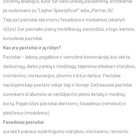
sistemų analogus, kurie turi savo unikalų pavadinimą, atitinkamai
jie suderinami su “Layher SpeedyScaf“ arba „Plettac SL“.
Taip pat pastoliai skirstomi į fasadinius ir modulinius (skaityti
rūšys). Dar pasitaiko įvairių modifikacijų, pavyzdžiui, stogo, kamino,
konsoliniai pastoliai.
Kas yra pastoliai ir jų rūšys?
Pastoliai – laikina, pagalbinė ir vamzdinė konstrukcija, kuri skirta
darbuotojų, darbo įrankių ir medžiagų talpinimui atliekant statybos,
montavimo, restauracijos, plovimo ir kitus darbus. Pastoliai
naudojami kaip pastato viduje taip ir išorėje. Dažniausiai pastoliai
surenkami iš aliuminio ar nerūdijančio plieno detalių ir medinių
bortų. Pagal rūšys pastoliai skirstomi į fasadinius (rėminius) ir
pleištinius (modulinius).
Fasadiniai pastoliai
yra skirti įvairaus sudėtingumo statybos, montavimo, remonto,