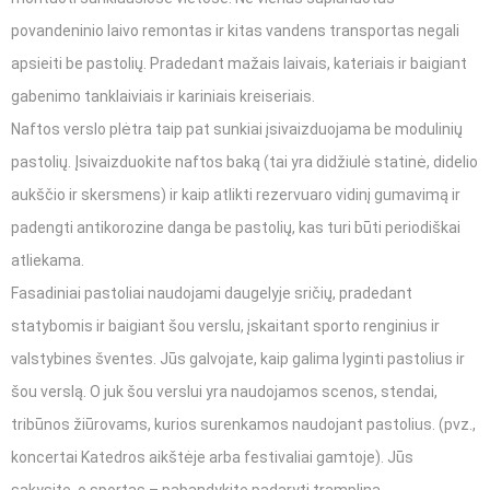
povandeninio laivo remontas ir kitas vandens transportas negali
apsieiti be pastolių. Pradedant mažais laivais, kateriais ir baigiant
gabenimo tanklaiviais ir kariniais kreiseriais.
Naftos verslo plėtra taip pat sunkiai įsivaizduojama be modulinių
pastolių. Įsivaizduokite naftos baką (tai yra didžiulė statinė, didelio
aukščio ir skersmens) ir kaip atlikti rezervuaro vidinį gumavimą ir
padengti antikorozine danga be pastolių, kas turi būti periodiškai
atliekama.
Fasadiniai pastoliai naudojami daugelyje sričių, pradedant
statybomis ir baigiant šou verslu, įskaitant sporto renginius ir
valstybines šventes. Jūs galvojate, kaip galima lyginti pastolius ir
šou verslą. O juk šou verslui yra naudojamos scenos, stendai,
tribūnos žiūrovams, kurios surenkamos naudojant pastolius. (pvz.,
koncertai Katedros aikštėje arba festivaliai gamtoje). Jūs