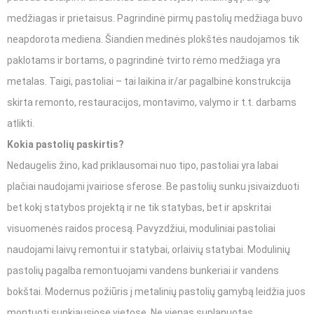
medžiagas ir prietaisus. Pagrindinė pirmų pastolių medžiaga buvo
neapdorota mediena. Šiandien medinės plokštės naudojamos tik
paklotams ir bortams, o pagrindinė tvirto rėmo medžiaga yra
metalas. Taigi, pastoliai – tai laikina ir/ar pagalbinė konstrukcija
skirta remonto, restauracijos, montavimo, valymo ir t.t. darbams
atlikti.
Kokia pastolių paskirtis?
Nedaugelis žino, kad priklausomai nuo tipo, pastoliai yra labai
plačiai naudojami įvairiose sferose. Be pastolių sunku įsivaizduoti
bet kokį statybos projektą ir ne tik statybas, bet ir apskritai
visuomenės raidos procesą. Pavyzdžiui, moduliniai pastoliai
naudojami laivų remontui ir statybai, orlaivių statybai. Modulinių
pastolių pagalba remontuojami vandens bunkeriai ir vandens
bokštai. Modernus požiūris į metalinių pastolių gamybą leidžia juos
montuoti sunkiausiose vietose. Ne vienas suplanuotas