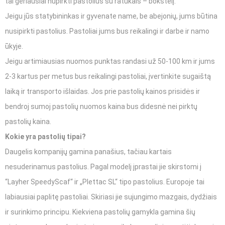
tai geriausiai nupirkti pastolius su ratukais – bokštelį.
Jeigu jūs statybininkas ir gyvenate name, be abejonių, jums būtina
nusipirkti pastolius. Pastoliai jums bus reikalingi ir darbe ir namo
ūkyje.
Jeigu artimiausias nuomos punktas randasi už 50-100 km ir jums
2-3 kartus per metus bus reikalingi pastoliai, įvertinkite sugaištą
laiką ir transporto išlaidas. Jos prie pastolių kainos prisidės ir
bendroj sumoj pastolių nuomos kaina bus didesnė nei pirktų
pastolių kaina.
Kokie yra pastolių tipai?
Daugelis kompanijų gamina panašius, tačiau kartais
nesuderinamus pastolius. Pagal modelį įprastai jie skirstomi į
“Layher SpeedyScaf“ ir „Plettac SL“ tipo pastolius. Europoje tai
labiausiai paplitę pastoliai. Skiriasi jie sujungimo mazgais, dydžiais
ir surinkimo principu. Kiekviena pastolių gamykla gamina šių