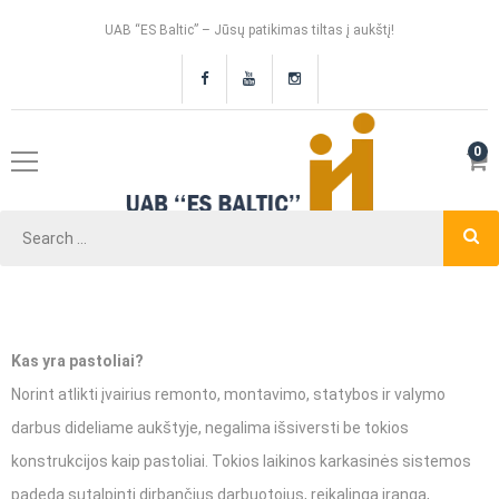
UAB “ES Baltic” – Jūsų patikimas tiltas į aukštį!
0
Kas yra pastoliai?
Norint atlikti įvairius remonto, montavimo, statybos ir valymo
darbus dideliame aukštyje, negalima išsiversti be tokios
konstrukcijos kaip pastoliai. Tokios laikinos karkasinės sistemos
padeda sutalpinti dirbančius darbuotojus, reikalingą įrangą,