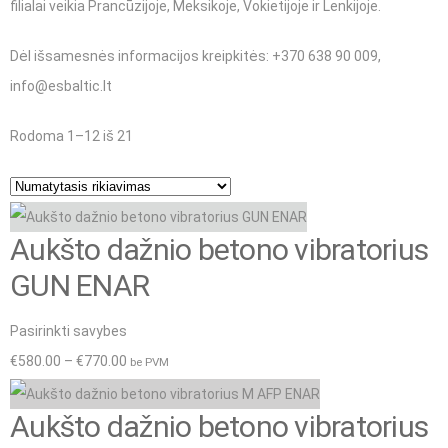
filialai veikia Prancūzijoje, Meksikoje, Vokietijoje ir Lenkijoje.
Dėl išsamesnės informacijos kreipkitės: +370 638 90 009,
info@esbaltic.lt
Rodoma 1–12 iš 21
Aukšto dažnio betono vibratorius
GUN ENAR
This
Pasirinkti savybes
product
Price
€
580.00
–
€
770.00
be PVM
has
range:
Aukšto dažnio betono vibratorius
multiple
€580.00