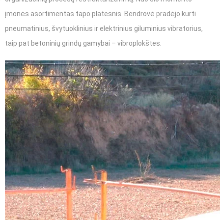
įmonės asortimentas tapo platesnis. Bendrovė pradėjo kurti
pneumatinius, švytuoklinius ir elektrinius giluminius vibratorius,
taip pat betoninių grindų gamybai – vibroplokštes.