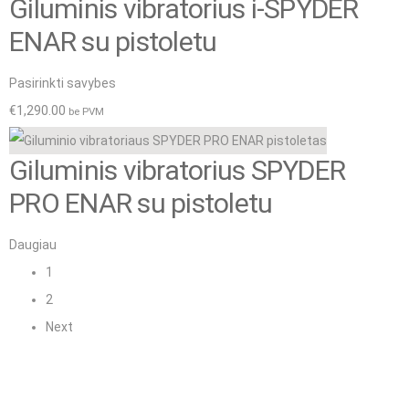
Giluminis vibratorius i-SPYDER
multiple
€1,120.00
chosen
variants.
through
ENAR su pistoletu
on
The
€1,430.00
the
This
Pasirinkti savybes
options
product
product
€
1,290.00
be PVM
may
page
has
be
Giluminis vibratorius SPYDER
multiple
chosen
variants.
PRO ENAR su pistoletu
on
The
the
Daugiau
options
product
1
may
page
2
be
Next
chosen
on
the