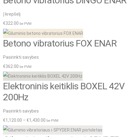
Betono vibratorius DINGO ENAR
page
Į krepšelį
€
322.00
be PVM
Betono vibratorius FOX ENAR
This
Pasirinkti savybes
product
€
362.00
be PVM
has
Elektroninis keitiklis BOXEL 42V
multiple
variants.
200Hz
The
This
Pasirinkti savybes
options
product
Price
€
1,120.00
–
€
1,430.00
be PVM
may
has
range:
be