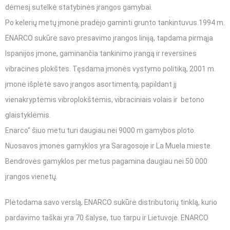
dėmesį sutelkė statybinės įrangos gamybai.
Po kelerių metų įmonė pradėjo gaminti grunto tankintuvus.1994 m.
ENARCO sukūrė savo presavimo įrangos liniją, tapdama pirmąja
Ispanijos įmone, gaminančia tankinimo įrangą ir reversines
vibracines plokštes. Tęsdama įmonės vystymo politiką, 2001 m.
įmonė išplėtė savo įrangos asortimentą, papildant jį
vienakryptėmis vibroplokštėmis, vibraciniais volais ir betono
glaistyklėmis.
Enarco“ šiuo metu turi daugiau nei 9000 m gamybos ploto.
Nuosavos įmonės gamyklos yra Saragosoje ir La Muela mieste.
Bendrovės gamyklos per metus pagamina daugiau nei 50 000
įrangos vienetų.
Plėtodama savo verslą, ENARCO sukūrė distributorių tinklą, kurio
pardavimo taškai yra 70 šalyse, tuo tarpu ir Lietuvoje. ENARCO