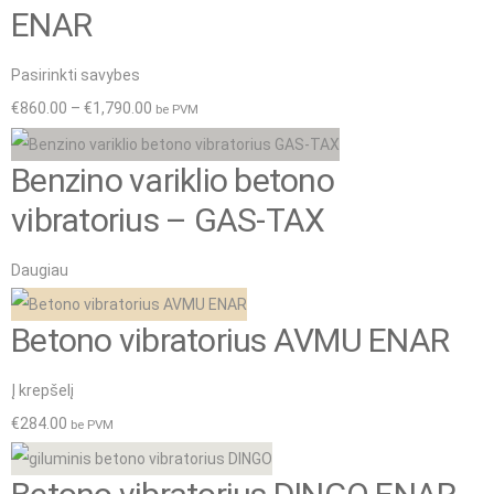
page
variants.
through
ENAR
chosen
The
€1,380.00
on
This
Pasirinkti savybes
options
the
product
Price
€
860.00
–
€
1,790.00
be PVM
may
product
has
range:
be
page
Benzino variklio betono
multiple
€860.00
chosen
variants.
through
vibratorius – GAS-TAX
on
The
€1,790.00
the
Daugiau
options
product
may
page
Betono vibratorius AVMU ENAR
be
chosen
Į krepšelį
on
€
284.00
be PVM
the
product