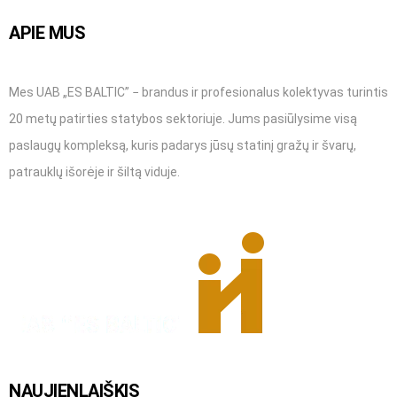
product
page
APIE MUS
Mes UAB „ES BALTIC” − brandus ir profesionalus kolektyvas turintis
20 metų patirties statybos sektoriuje. Jums pasiūlysime visą
paslaugų kompleksą, kuris padarys jūsų statinį gražų ir švarų,
patrauklų išorėje ir šiltą viduje.
NAUJIENLAIŠKIS