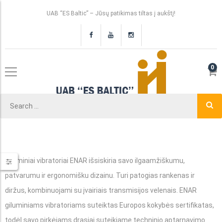
UAB “ES Baltic” – Jūsų patikimas tiltas į aukštį!
0
Giluminiai vibratoriai ENAR išsiskiria savo ilgaamžiškumu,
patvarumu ir ergonomišku dizainu. Turi patogias rankenas ir
diržus, kombinuojami su įvairiais transmisijos velenais. ENAR
giluminiams vibratoriams suteiktas Europos kokybės sertifikatas,
todėl savo pirkėjams drąsiai suteikiame techninio aptarnavimo