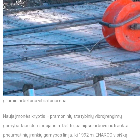
giluminiai betono vibratoriai enar
Nauja įmonės kryptis – pramoninių statybinių vibroįrengimų
gamyba tapo dominuojančia. Dėl to, palaipsniui buvo nutraukta
pneumatinių įrankių gamybos linija. Iki 1992 m. ENARCO visišką