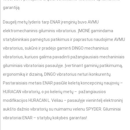
garantiją.
Daugelį metų lyderis tarp ENAR įrenginių buvo AVMU
elektromechaninis giluminis vibratorius. ĮMONĖ gamindama
statybininkais pamėgtus patikimus ir paprastus naudojime AVMU
vibratorius, sukūrė ir pradėjo gaminti DINGO mechaninius
vibratorius, kuriuos galima pavadinti pažangiausiais mechaniniais
giluminiais vibratoriais pasaulyje. Įvertinant gaminių patikimumą,
ergonomiką ir dizainą, DINGO vibratorius neturi konkurentų.
Pastaraisiais metais ENAR pasiūlė keletą koncepcinių naujovių –
HURACAN vibratorių, o po kelerių metų – pažangiausios
modifikacijos HURACAN L. Vėliau – pasaulyje vienintelį elektroninį
aukšto dažnio vibratorių su nuimamu velenu SPYDER. Giluminiai
vibratoriai ENAR – statybų kokybės garantas!