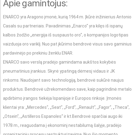
Apie gamintojus:
ENARCO yra Aragono įmonė, kurią 1964 m. Įkūrė inžinierius Antonio
Casals su partneriais. Pavadinimas „Enarco“ yra kilęs iš ispanų
kalbos žodžio „energija iš suspausto oro“, o kompanijos logotipas
vaizduoja oro variklį. Nuo pat įkūrimo bendrovė visus savo gaminius
pardavinėjo po prekiniu ženklu ENAR.
ENARCO savo verslą pradėjo gamindama aukštos kokybės
pneumatinius įrankius. Skyrė ypatingą dėmesį vidaus ir JK
rinkoms. Naudojant savo technologiją, bendrovė sukūrė naujus
produktus. Bendrovė užrekomendavo save, kaip pagrindinė metalo
apdirbimo įrangos tiekėja Ispanijoje ir Europos rinkoje. Įmonės
klientai yra: „Mercedes“, „Seat“, „Ford“, „Renault“, „Fagor“, „Theca“,
„Otsein“, „Astilleros Espanoles“ ir kt.Bendrovė sparčiai augo iki
1978 m., reaguodama į ekonominį nestabilumą šalyje, pradėjo
organizacinių procesų restrukturizavimą. Nuo šio momento