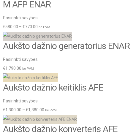
variants.
through
M AFP ENAR
The
€770.00
This
Pasirinkti savybes
options
product
Price
€
580.00
–
€
770.00
be PVM
may
has
range:
be
Aukšto dažnio generatorius ENAR
multiple
€580.00
chosen
variants.
through
on
This
Pasirinkti savybes
The
€770.00
the
product
€
1,790.00
be PVM
options
product
has
may
page
Aukšto dažnio keitiklis AFE
multiple
be
variants.
chosen
This
Pasirinkti savybes
The
on
product
Price
€
1,300.00
–
€
1,380.00
be PVM
options
the
has
range:
may
product
Aukšto dažnio konverteris AFE
multiple
€1,300.00
be