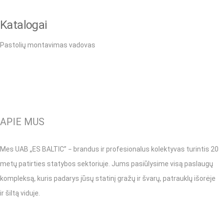
Katalogai
Pastolių montavimas vadovas
APIE MUS
Mes UAB „ES BALTIC” − brandus ir profesionalus kolektyvas turintis 20
metų patirties statybos sektoriuje. Jums pasiūlysime visą paslaugų
kompleksą, kuris padarys jūsų statinį gražų ir švarų, patrauklų išorėje
ir šiltą viduje.