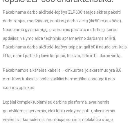
Pakabinama darbo aikštelė-lopšys ZLP630 serijos skirta pakelti
darbuotojus, medžiagas, įrankius į darbo vietą (iki 50 m aukščio).
Naudojama gyvenamųjų, pramoninių pastatų ir statinių išorės
apdailos, valymo arba techninio aptarnavimo darbams atlikti.
Pakabinama darbo aikštelė-lopšys taip pat gali būti naudojami kaip
liftai, norint patekti į laivo korpuso, bokšto, tilto ir t.t. darbo vietą.
Pakabinamos aikštelės kabelis – cinkuotas, jo skersmuo yra 8,6
mm. Konstrukcinio lopšio varikliai hermetiškai apsaugoti nuo
išorinės aplinkos.
Lopšiai komplektuojami su darbine platforma, avarinėmis
gaudyklėmis, gervėmis, elektriniu valdymo pultu, plieninėmis
virvėmis ir konsolėmis, montuojamomis ant plokščio stogo.