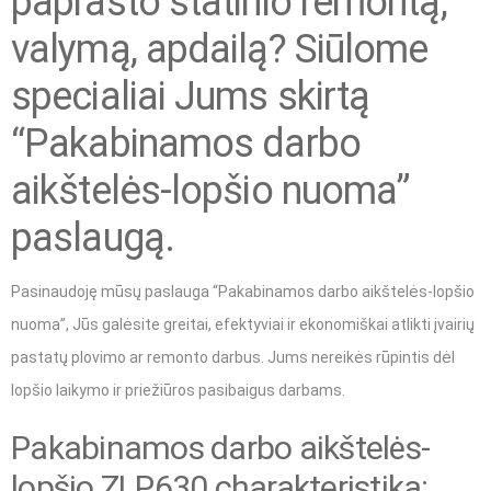
paprasto statinio remontą,
valymą, apdailą? Siūlome
specialiai Jums skirtą
“Pakabinamos darbo
aikštelės-lopšio nuoma”
paslaugą.
Pasinaudoję mūsų paslauga “Pakabinamos darbo aikštelės-lopšio
nuoma”, Jūs galėsite greitai, efektyviai ir ekonomiškai atlikti įvairių
pastatų plovimo ar remonto darbus. Jums nereikės rūpintis dėl
lopšio laikymo ir priežiūros pasibaigus darbams.
Pakabinamos darbo aikštelės-
lopšio ZLP630 charakteristika: