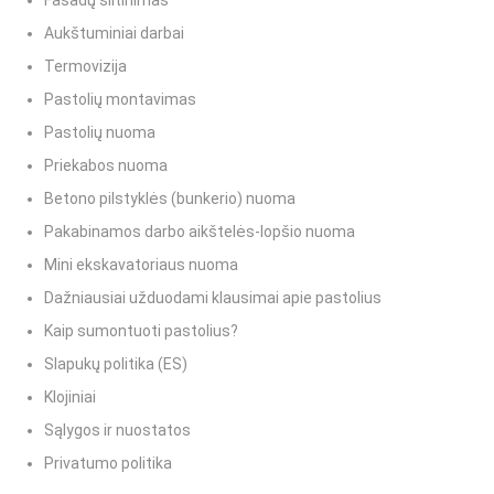
Fasadų šiltinimas
Aukštuminiai darbai
Termovizija
Pastolių montavimas
Pastolių nuoma
Priekabos nuoma
Betono pilstyklės (bunkerio) nuoma
Pakabinamos darbo aikštelės-lopšio nuoma
Mini ekskavatoriaus nuoma
Dažniausiai užduodami klausimai apie pastolius
Kaip sumontuoti pastolius?
Slapukų politika (ES)
Klojiniai
Sąlygos ir nuostatos
Privatumo politika