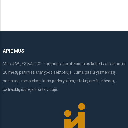
on
the
product
page
APIE MUS
Mes UAB „ES BALTIC” − brandus ir profesionalus kolektyvas turintis
20 metų patirties statybos sektoriuje. Jums pasiūlysime visą
paslaugų kompleksą, kuris padarys jūsų statinį gražų ir švarų,
patrauklų išorėje ir šiltą viduje.