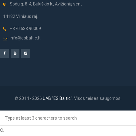
Sodų g. 8-4, Bukiškio k., Avižienių sen.,
14182 Vilniaus raj.
+370 638 90009
info@esbaltic.lt
© 2014 - 2026
UAB "ES Baltic"
. Visos teisės saugomos.