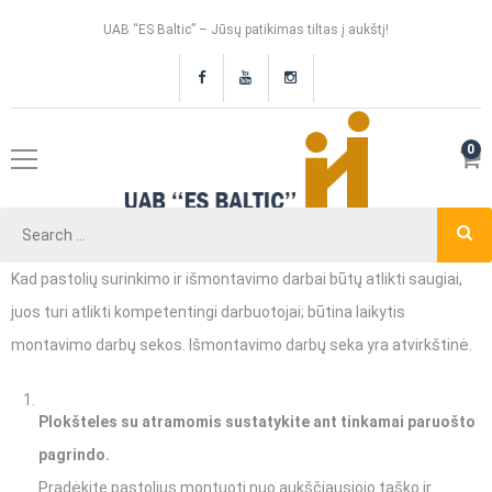
UAB “ES Baltic” – Jūsų patikimas tiltas į aukštį!
0
Kad pastolių surinkimo ir išmontavimo darbai būtų atlikti saugiai,
juos turi atlikti kompetentingi darbuotojai; būtina laikytis
montavimo darbų sekos. Išmontavimo darbų seka yra atvirkštinė.
Plokšteles su atramomis sustatykite ant tinkamai paruošto
pagrindo.
Pradėkite pastolius montuoti nuo aukščiausiojo taško ir