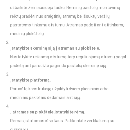
užbaikite žemiausiuoju tašku. Rėminių pastolių montavimą
reiktų pradėti nuo sraigtinių atramų be išsuktų veržlių
pastatymo tinkamu atstumu. Atramas padėti ant atitinkamų
medinių plokštelių.
Įstatykite skersinę siją į atramas su plokštele.
Nustatykite reikiamą atstumą tarp reguliuojamų atramų pagal
padėtą ant paruošto pagrindo pastolių skersinę siją.
Įstatykite platformą.
Paruoštą konstrukciją užpildyti dviem plieniniais arba
mediniais paklotais dedamais ant sijų.
Į atramas su plokštele įstatykite rėmą.
Rėmas įstatomas iš viršaus. Patikrinkite vertikalumą su
gulsčiuku.