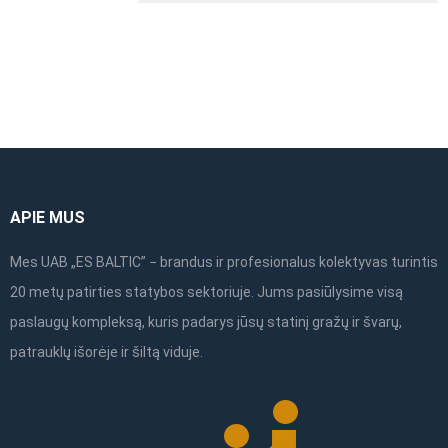
VALSTYBĖS DARBO INSPEKCIJOS PARUOŠTAS
PASTOLIŲ SURINKIMO IR NAUDOJIMO VADOVAS
ATSISIŲSTI
APIE MUS
Mes UAB „ES BALTIC” − brandus ir profesionalus kolektyvas turintis
20 metų patirties statybos sektoriuje. Jums pasiūlysime visą
paslaugų kompleksą, kuris padarys jūsų statinį gražų ir švarų,
patrauklų išorėje ir šiltą viduje.