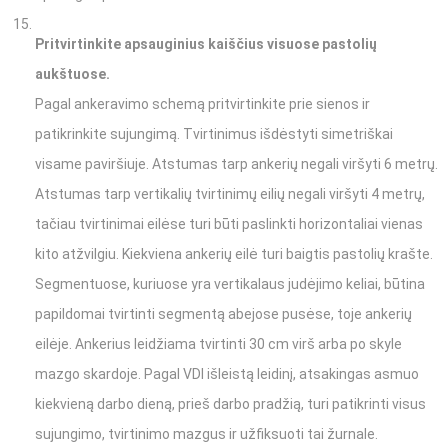
Pritvirtinkite apsauginius kaiščius visuose pastolių
aukštuose.
Pagal ankeravimo schemą pritvirtinkite prie sienos ir
patikrinkite sujungimą. Tvirtinimus išdėstyti simetriškai
visame paviršiuje. Atstumas tarp ankerių negali viršyti 6 metrų.
Atstumas tarp vertikalių tvirtinimų eilių negali viršyti 4 metrų,
tačiau tvirtinimai eilėse turi būti paslinkti horizontaliai vienas
kito atžvilgiu. Kiekviena ankerių eilė turi baigtis pastolių krašte.
Segmentuose, kuriuose yra vertikalaus judėjimo keliai, būtina
papildomai tvirtinti segmentą abejose pusėse, toje ankerių
eilėje. Ankerius leidžiama tvirtinti 30 cm virš arba po skyle
mazgo skardoje. Pagal VDI išleistą leidinį, atsakingas asmuo
kiekvieną darbo dieną, prieš darbo pradžią, turi patikrinti visus
sujungimo, tvirtinimo mazgus ir užfiksuoti tai žurnale.