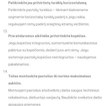
Patikrinkite jau pritvirtintų turėklų horizontalumą.
Patikrinkite pastolių turėklus – tikrinant kiekviename
segmente horizontalią turėklų padėtį ir, jeigu reikia,
reguliuojant rėmų padėtį sraigtinių atramų veržlėmis.
Prie atidaromos aikštelės pritvirtinkite kopėčias.
Jeigu kopėčios integruotos, sumontuokite komunikacinius
paklotus su kopėčiomis, dedant juos ant rėmų. Jeigu
sistemoje pastolių kopėčios neintegruotos – naudojamos
pakabinamos.
Toliau montuokite pastolius iki norimo maksimalaus
aukščio.
Montuojant pastolius atsižvelkite į darbo saugos techninius
reikalavimus, darbuotojo savijautą. Naudokite sveikatos darbo
apsaugos priemones.