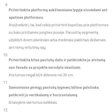
Pritvirtinkite platformą aukštesniame lygyje stovėdami ant
apatinės platformos.
Atsižvelkite į tai, kad reikia pritvirtinti kopėčias prie platformos
su liuku įstrižainės jungties pusėje. Paruoštą segmentą
užpildyti dviem plieniniais arba mediniais paklotais dedamais
ant rėmų viršutinių sijų.
Pritvirtinkite kitus pastolių dalis ir patikrinkite jo atstumą
nuo fasado su projekte nurodytu skaičiumi.
Atstumas negali būti didesnis nei 30 cm.
Sumontavus pirmąjį pastolių lygmenį būtina gulsčiuku
patikrinti jo vertikalumą ir horizontalumą.
Ištaisykite skirtumus kėlikliais.