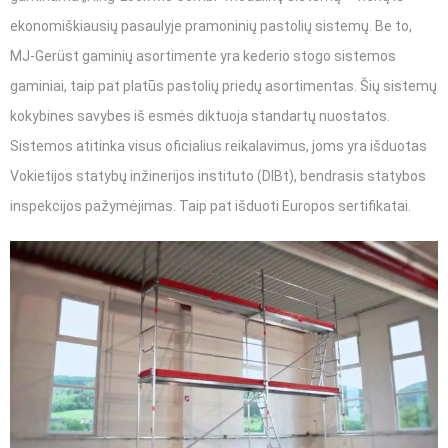
ekonomiškiausių pasaulyje pramoninių pastolių sistemų. Be to,
MJ-Gerüst gaminių asortimente yra kederio stogo sistemos
gaminiai, taip pat platūs pastolių priedų asortimentas. Šių sistemų
kokybines savybes iš esmės diktuoja standartų nuostatos.
Sistemos atitinka visus oficialius reikalavimus, joms yra išduotas
Vokietijos statybų inžinerijos instituto (DIBt), bendrasis statybos
inspekcijos pažymėjimas. Taip pat išduoti Europos sertifikatai.