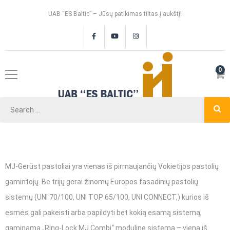
UAB “ES Baltic” – Jūsų patikimas tiltas į aukštį!
0
MJ-Gerüst pastoliai yra vienas iš pirmaujančių Vokietijos pastolių
gamintojų. Be trijų gerai žinomų Europos fasadinių pastolių
sistemų (UNI 70/100, UNI TOP 65/100,
UNI CONNECT
,) kurios iš
esmės gali pakeisti arba papildyti bet kokią esamą sistemą,
gaminama „Ring-Lock MJ Combi“ modulinę sistemą – vieną iš