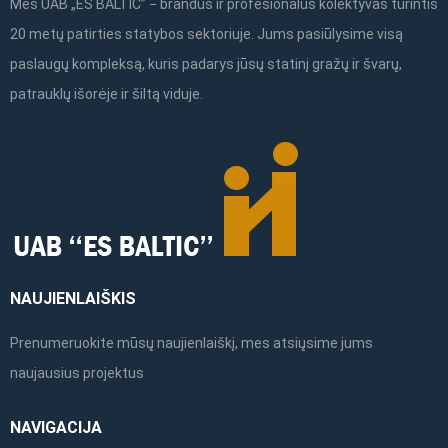
Mes UAB „ES BALTIC” − brandus ir profesionalus kolektyvas turintis
20 metų patirties statybos sektoriuje. Jums pasiūlysime visą
paslaugų kompleksą, kuris padarys jūsų statinį gražų ir švarų,
patrauklų išorėje ir šiltą viduje.
NAUJIENLAIŠKIS
Prenumeruokite mūsų naujienlaiškį, mes atsiųsime jums
naujausius projektus
NAVIGACIJA