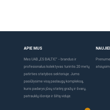
APIE MUS
NAUJIE
Mes UAB „ES BALTIC” − brandus ir
Prenumer
profesionalus kolektyvas turintis 20 metų
atsiųsim
patirties statybos sektoriuje. Jums
pasiūlysime visą paslaugų kompleksą,
kuris padarys jūsų statinį gražų ir švarų,
patrauklų išorėje ir šiltą viduje.