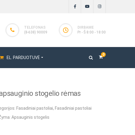
TELEFONAS
DIRBAME
(8-638) 90009
Pr - Š 8:00 - 18:00
0
EL. PARDUOTUVĖ
psauginio stogelio rėmas
oriai
toriai ENAR
egorijos:
Fasadiniai pastoliai
,
Fasadiniai pastoliai
Žyma:
Apsauginis stogelis
ai
iai BOSCARO