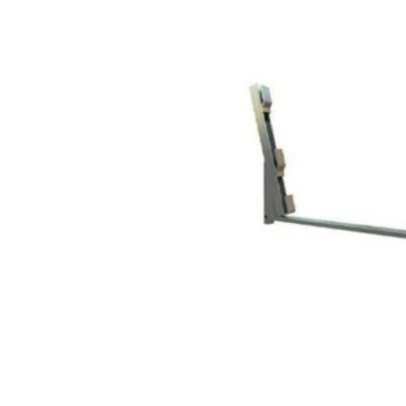
Fasadiniai pastoliai MJ UNI CONNECT
Fasadiniai pastoliai BAL
Fasadiniai pastoliai Baumann Mostostal
Fasadiniai pastoliai RAM 1
Moduliniai pastoliai
Pastolių uždengimas
Konsoliniai (pakabinami) pastoliai
Mūrininko tinkuotojo stelažai
Universalios pastolių dalys