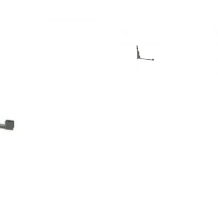
Aksesuarai
Mini ekskavator
Pamatų ir sienų klojiniai
Padėklų šakės
Klojiniai pamatams DISTANZIATORI
Palečių šakės 
Statybiniai kont
Pakabinamos aik
Saugos įranga
Kranų priedai