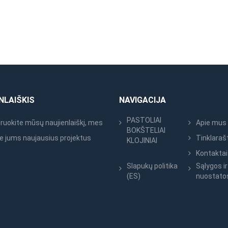
NLAIŠKIS
NAVIGACIJA
PASTOLIAI
uokite mūsų naujienlaiškį, mes
Apie mus
BOKŠTELIAI
e jums naujausius projektus
Tinklaraš
KLOJINIAI
Kontaktai
Slapukų politika
Sąlygos ir
(ES)
nuostato