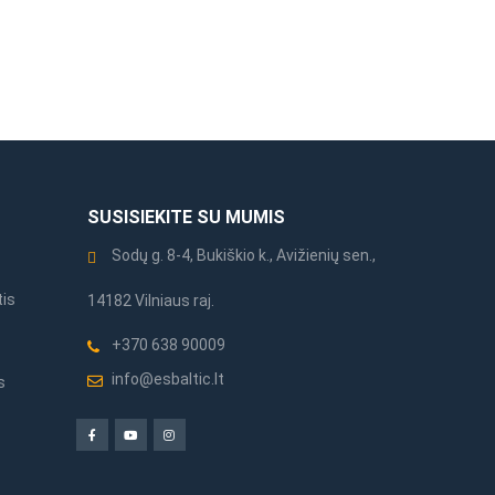
SUSISIEKITE SU MUMIS
Sodų g. 8-4, Bukiškio k., Avižienių sen.,
tis
14182 Vilniaus raj.
+370 638 90009
info@esbaltic.lt
s