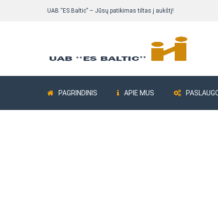
UAB “ES Baltic” – Jūsų patikimas tiltas į aukštį!
PAGRINDINIS
APIE MUS
PASLAUG
Pastolių komplektai
Bokšteliai ALUB
Fasadiniai pastoliai
Fasadiniai pastoliai Delta 73
Fasadiniai pastoliai ALTRAD Mostostal