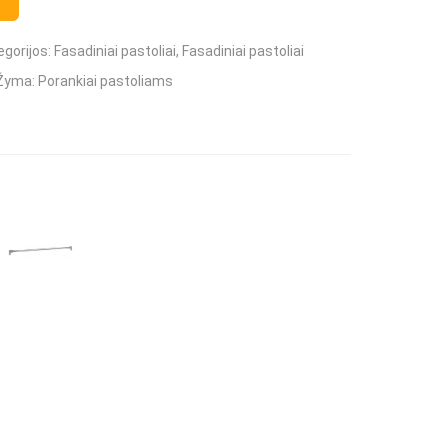
iai
egorijos:
Fasadiniai pastoliai
,
Fasadiniai pastoliai
Žyma:
Porankiai pastoliams
Boscaro
eineriai
štelės, lopšiai