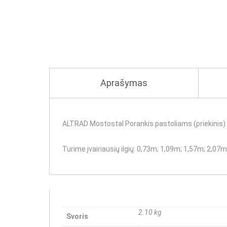
Aprašymas
ALTRAD Mostostal Porankis pastoliams (priekinis) 
Turime įvairiausių ilgių
:
0,73m
; 1,09m;
1,57m
;
2,07m
2.10 kg
Svoris