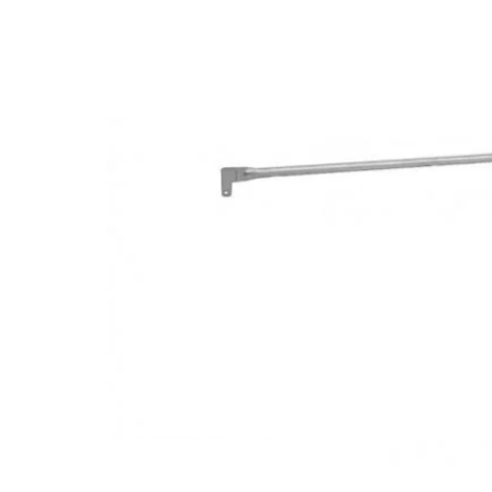
Fasadiniai pastoliai MJ UNI CONNECT
Fasadiniai pastoliai BAL
Fasadiniai pastoliai Baumann Mostostal
Fasadiniai pastoliai RAM 1
Moduliniai pastoliai
Pastolių uždengimas
Konsoliniai (pakabinami) pastoliai
Mūrininko tinkuotojo stelažai
Universalios pastolių dalys