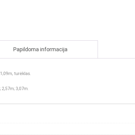
Papildoma informacija
1,09m, turėklas.
;
2,57m
;
3,07m
.