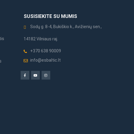
SUSISIEKITE SU MUMIS
Sodų g. 8-4, Bukiškio k., Avižienių sen.,
tis
14182 Vilniaus raj.
+370 638 90009
info@esbaltic.lt
s