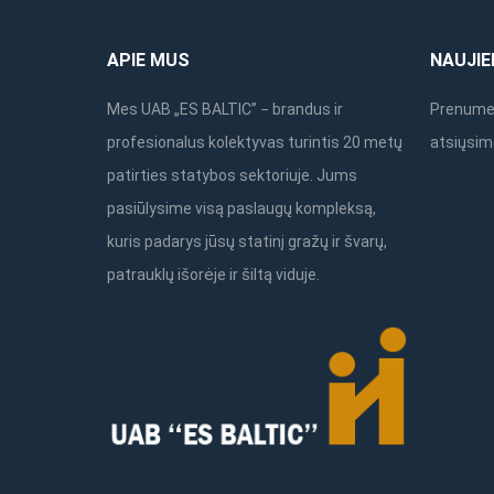
APIE MUS
NAUJIE
Mes UAB „ES BALTIC” − brandus ir
Prenumer
profesionalus kolektyvas turintis 20 metų
atsiųsim
patirties statybos sektoriuje. Jums
pasiūlysime visą paslaugų kompleksą,
kuris padarys jūsų statinį gražų ir švarų,
patrauklų išorėje ir šiltą viduje.