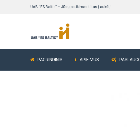
UAB “ES Baltic” – Jūsų patikimas tiltas į aukštį!
PAGRINDINIS
APIE MUS
PASLAUG
Pastolių komplektai
Bokšteliai ALUB
Fasadiniai pastoliai
Fasadiniai pastoliai Delta 73
Fasadiniai pastoliai ALTRAD Mostostal