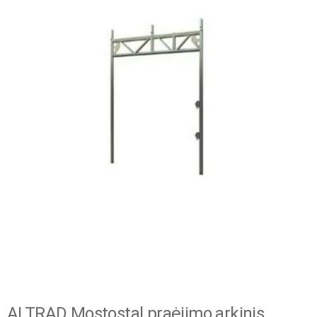
ALTRAD Mostostal praėjimo arkinis