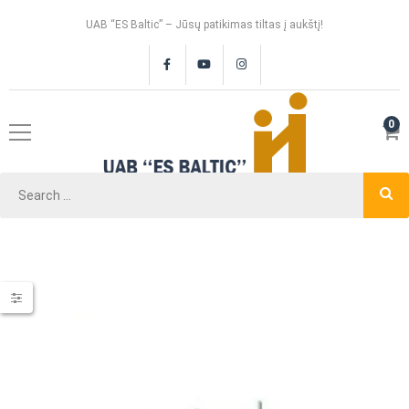
UAB “ES Baltic” – Jūsų patikimas tiltas į aukštį!
0