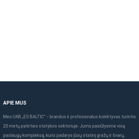
ALTRAD Mostostal
ALTRAD Mostostal
vertikalus plieninis
porankis pastoliams
rėmas 1,50×0,73m
(priekinis dvigubas)
0,73m
APIE MUS
Mes UAB „ES BALTIC” − brandus ir profesionalus kolektyvas turintis
20 metų patirties statybos sektoriuje. Jums pasiūlysime visą
paslaugų kompleksą, kuris padarys jūsų statinį gražų ir švarų,