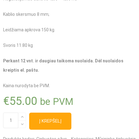
Kablio skersmuo 8 mm;
Leidžiama apkrova 150 kg.
Svoris 11.80 kg
Perkant 12 vnt. ir daugiau taikoma nuolaida. Dėl nuolaidos
kreiptis el. paštu.
Kaina nurodyta be PVM.
€
55.00
be PVM
produkto
Į KREPŠELĮ
kiekis:
Cinkuotas