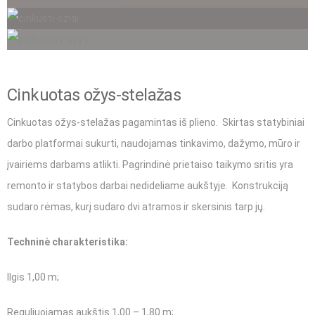
Cinkuotas ožys-stelažas
Cinkuotas ožys-stelažas pagamintas iš plieno. Skirtas statybiniai
darbo platformai sukurti, naudojamas tinkavimo, dažymo, mūro ir
įvairiems darbams atlikti. Pagrindinė prietaiso taikymo sritis yra
remonto ir statybos darbai nedideliame aukštyje. Konstrukciją
sudaro rėmas, kurį sudaro dvi atramos ir skersinis tarp jų.
Techninė charakteristika:
Ilgis 1,00 m;
Reguliuojamas aukštis 1,00 – 1,80 m;