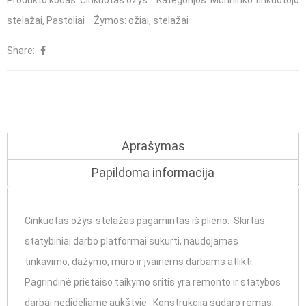
Produkto kodas:
Cinkuotas ožys
Kategorijos:
Mūrininko tinkuotojo
ožys-
stelažai
,
Pastoliai
Žymos:
ožiai
,
stelažai
stelažas
Share:
Aprašymas
Papildoma informacija
Cinkuotas ožys-stelažas pagamintas iš plieno. Skirtas
statybiniai darbo platformai sukurti, naudojamas
tinkavimo, dažymo, mūro ir įvairiems darbams atlikti.
Pagrindinė prietaiso taikymo sritis yra remonto ir statybos
darbai nedideliame aukštyje. Konstrukciją sudaro rėmas,