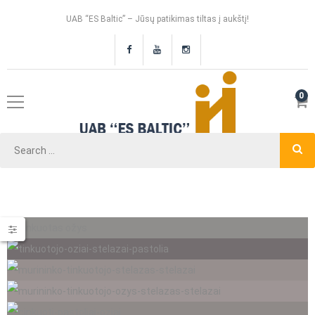
UAB “ES Baltic” – Jūsų patikimas tiltas į aukštį!
0