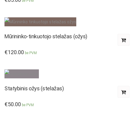
be PVM
Mūrininko-tinkuotojo stelažas (ožys)
€
120.00
be PVM
Statybinis ožys (stelažas)
€
50.00
be PVM