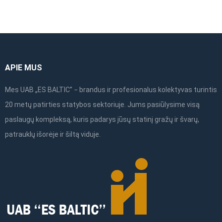
APIE MUS
Mes UAB „ES BALTIC” − brandus ir profesionalus kolektyvas turintis
20 metų patirties statybos sektoriuje. Jums pasiūlysime visą
paslaugų kompleksą, kuris padarys jūsų statinį gražų ir švarų,
patrauklų išorėje ir šiltą viduje.