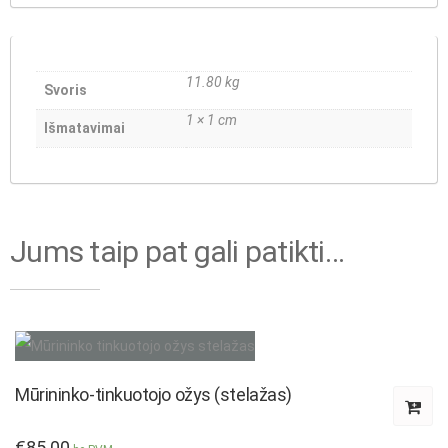
11.80 kg
Svoris
1 × 1 cm
Išmatavimai
Jums taip pat gali patikti…
Mūrininko-tinkuotojo ožys (stelažas)
€
85.00