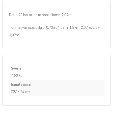
Delta 73 borto lenta pastoliams-2,07m.
Turime įvairiausių ilgių
:
0,73m;
1,09m
;
1,57m
; 2,07m;
2,57m
;
3,07m
.
Svoris
4.60 kg
Išmatavimai
207 × 15 cm