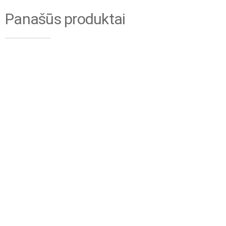
Panašūs produktai
ALTRAD Mostostal
ALTRAD Mostostal
Bėginė jungtis 48
porankis pastoliams