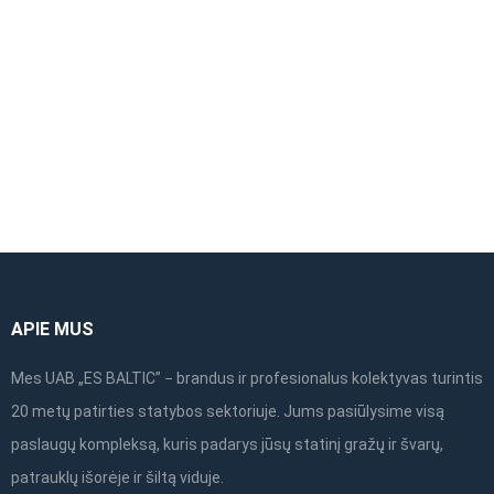
vertikalus plieninis
vertikalus plieninis
rėmas 2,00×1,09m
rėmas 2,00×0,73m
€
53.57
be PVM
APIE MUS
Mes UAB „ES BALTIC” − brandus ir profesionalus kolektyvas turintis
20 metų patirties statybos sektoriuje. Jums pasiūlysime visą
paslaugų kompleksą, kuris padarys jūsų statinį gražų ir švarų,
patrauklų išorėje ir šiltą viduje.