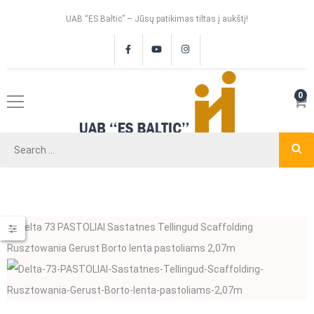
UAB “ES Baltic” – Jūsų patikimas tiltas į aukštį!
0