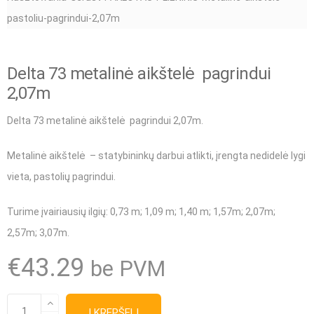
Delta 73 metalinė aikštelė pagrindui
2,07m
Delta 73 metalinė aikštelė pagrindui 2,07m.
Metalinė aikštelė – statybininkų darbui atlikti, įrengta nedidelė lygi
vieta, pastolių pagrindui.
Turime įvairiausių ilgių
:
0,73 m
;
1,09 m
;
1,40 m
;
1,57m
; 2,07m;
2,57m
;
3,07m
.
€
43.29
be PVM
produkto
Į KREPŠELĮ