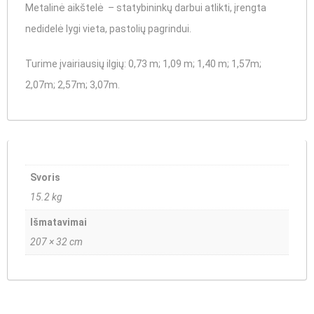
Metalinė aikštelė – statybininkų darbui atlikti, įrengta
nedidelė lygi vieta, pastolių pagrindui.
Turime įvairiausių ilgių
:
0,73 m
;
1,09 m
;
1,40 m
;
1,57m
;
2,07m;
2,57m
;
3,07m
.
Svoris
15.2 kg
Išmatavimai
207 × 32 cm