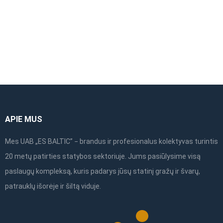
sutvirtinimas-1,57m
APIE MUS
Mes UAB „ES BALTIC” − brandus ir profesionalus kolektyvas turintis
20 metų patirties statybos sektoriuje. Jums pasiūlysime visą
paslaugų kompleksą, kuris padarys jūsų statinį gražų ir švarų,
patrauklų išorėje ir šiltą viduje.