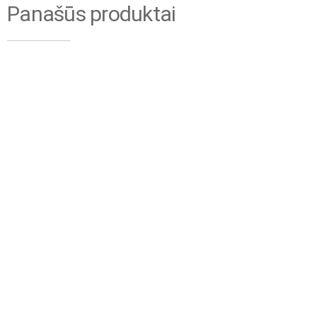
Panašūs produktai
Delta 73 Porankio
stovas L formos-0,73
m
€
24.80
Delta 73 Dvigubas
be PVM
aliumininis paklotas-