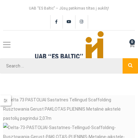
UAB “ES Baltic” – Jūsų patikimas tiltas į aukštį!
0