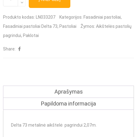
kiekis:
Delta
Produkto kodas:
LN033207
Kategorijos:
Fasadiniai pastoliai
,
73
Fasadiniai pastoliai Delta 73
,
Pastoliai
Žymos:
Aikštelės pastolių
metalinė
pagrindui
,
Paklotai
aikštelė
Share:
pagrindui
2,07m
Aprašymas
Papildoma informacija
Delta 73 metalinė aikštelė pagrindui 2,07m.