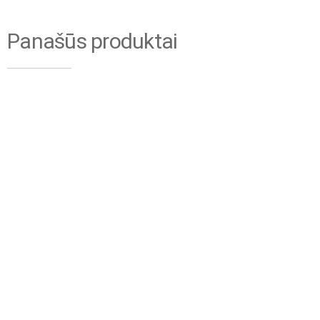
Panašūs produktai
ALTRAD Mostostal
ALTRAD Mostostal