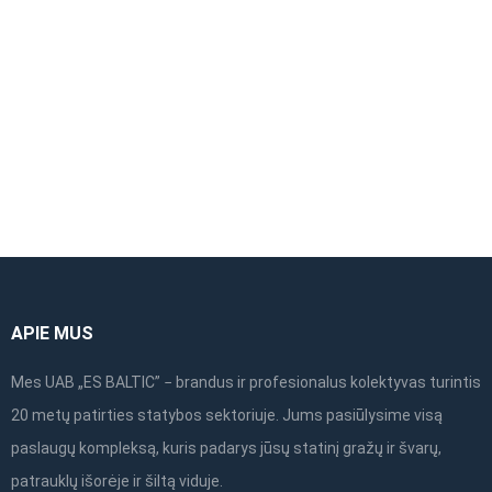
kryžminė jungtis
porankis pastoliams
48×48
(priekinis dvigubas)
1,57m
€
6.62
be PVM
APIE MUS
Mes UAB „ES BALTIC” − brandus ir profesionalus kolektyvas turintis
20 metų patirties statybos sektoriuje. Jums pasiūlysime visą
paslaugų kompleksą, kuris padarys jūsų statinį gražų ir švarų,
patrauklų išorėje ir šiltą viduje.