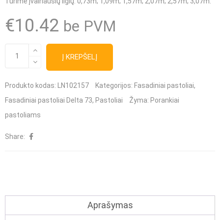
Turime įvairiausių ilgių
: 0,73m; 1,09m; 1,57m; 2,07m; 2,57m; 3,07m.
€
10.42
be PVM
produkto
Į KREPŠELĮ
kiekis:
Delta
Produkto kodas:
LN102157
Kategorijos:
Fasadiniai pastoliai
,
73
Fasadiniai pastoliai Delta 73
,
Pastoliai
Žyma:
Porankiai
Porankis
pastoliams
pastoliams
Share:
(priekinis)
1,57m
Aprašymas