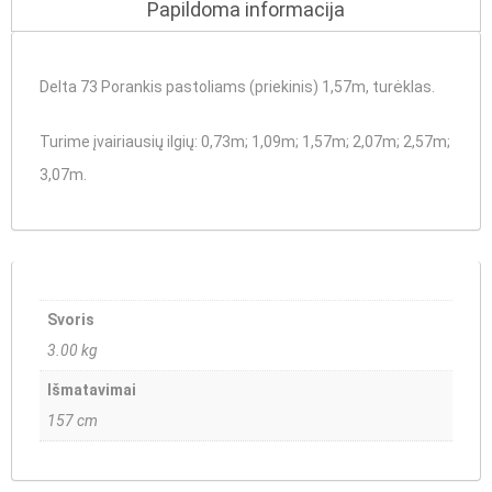
Papildoma informacija
Delta 73 Porankis pastoliams (priekinis) 1,57m, turėklas.
Turime įvairiausių ilgių
: 0,73m; 1,09m; 1,57m; 2,07m; 2,57m;
3,07m.
Svoris
3.00 kg
Išmatavimai
157 cm