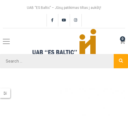
UAB “ES Baltic” – Jūsų patikimas tiltas į aukštį!
0