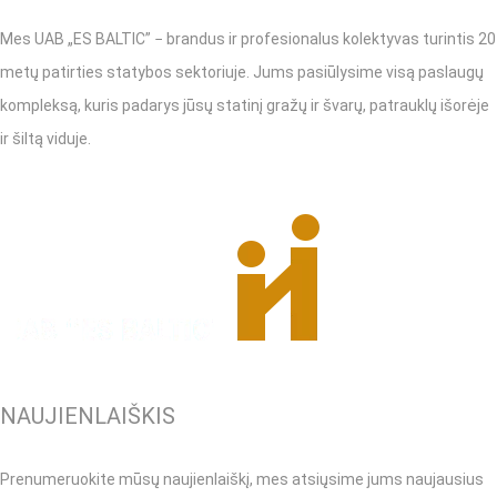
Mes UAB „ES BALTIC” − brandus ir profesionalus kolektyvas turintis 20
metų patirties statybos sektoriuje. Jums pasiūlysime visą paslaugų
kompleksą, kuris padarys jūsų statinį gražų ir švarų, patrauklų išorėje
ir šiltą viduje.
NAUJIENLAIŠKIS
Prenumeruokite mūsų naujienlaiškį, mes atsiųsime jums naujausius