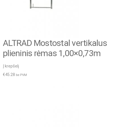
ALTRAD Mostostal vertikalus
plieninis rėmas 1,00×0,73m
Į krepšelį
€
45.28
be PVM