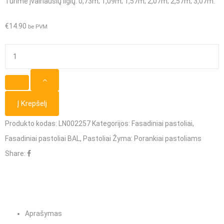
Turime įvairiausių ilgių
: 0,73m; 1,09m; 1,57m; 2,07m; 2,57m; 3,07m.
€
14.90
be PVM
produkto
kiekis:
Delta
73
Į Krepšelį
Porankis
Produkto kodas:
LN002257
Kategorijos:
Fasadiniai pastoliai
,
pastoliams
Fasadiniai pastoliai BAL
,
Pastoliai
Žyma:
Porankiai pastoliams
(priekinis)
Share:
2,57m
Aprašymas