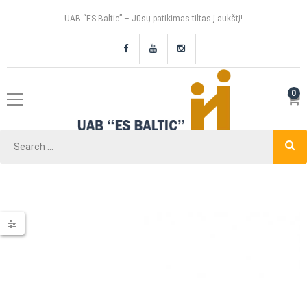
UAB “ES Baltic” – Jūsų patikimas tiltas į aukštį!
0