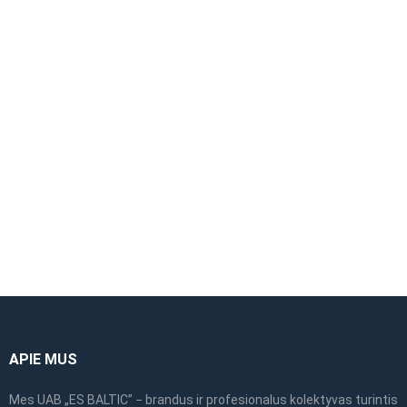
ALTRAD Mostostal
ALTRAD Mostostal
dvigubas išorinis
pastolių keltuvas
turėklas 2.57m
APIE MUS
Mes UAB „ES BALTIC” − brandus ir profesionalus kolektyvas turintis