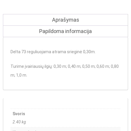
Aprašymas
Papildoma informacija
Delta 73 reguliuojama atrama srieginė 0,30m.
Turime įvairiausių ilgių
: 0,30 m;
0,40 m
;
0,50 m
;
0,60 m
;
0,80
m
;
1,0 m
.
Svoris
2.40 kg