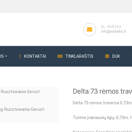
EL. PAŠTAS
info@esbaltic.lt
OS
KONTAKTAI
TINKLARAŠTIS
DUK
Delta 73 rėmos tra
ERG
Perdangos klojiniai
Giluminiai vibrat
Delta 73 rėmos traversa 0,73m
Perdangos statramsčiai
Giluminiai vibra
Klojinių plokštės
Betono bunkeri
Turime įvairiausių ilgių
: 0,73m; 
Klojinių sijos
Betono bunker