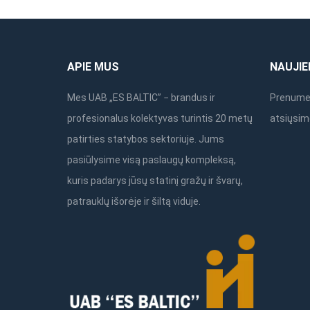
APIE MUS
NAUJIE
Mes UAB „ES BALTIC” − brandus ir
Prenumer
profesionalus kolektyvas turintis 20 metų
atsiųsim
patirties statybos sektoriuje. Jums
pasiūlysime visą paslaugų kompleksą,
kuris padarys jūsų statinį gražų ir švarų,
patrauklų išorėje ir šiltą viduje.