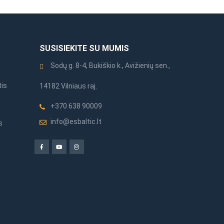
SUSISIEKITE SU MUMIS
Sodų g. 8-4, Bukiškio k., Avižienių sen.,
tis
14182 Vilniaus raj.
+370 638 90009
info@esbaltic.lt
s