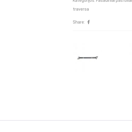
Kategorijos:
Fasadiniai pastoliai
Aksesuarai
traversa
Mini ekskavator
Pamatų ir sienų klojiniai
Padėklų šakės
Share:
Klojiniai pamatams DISTANZIATORI
Palečių šakės 
Statybiniai kont
Pakabinamos aik
Saugos įranga
Kranų priedai