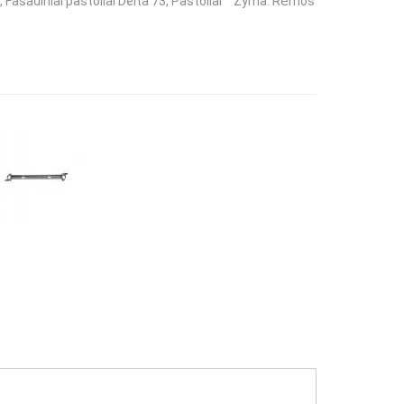
,
Fasadiniai pastoliai Delta 73
,
Pastoliai
Žyma:
Rėmos
iai
Boscaro
eineriai
štelės, lopšiai