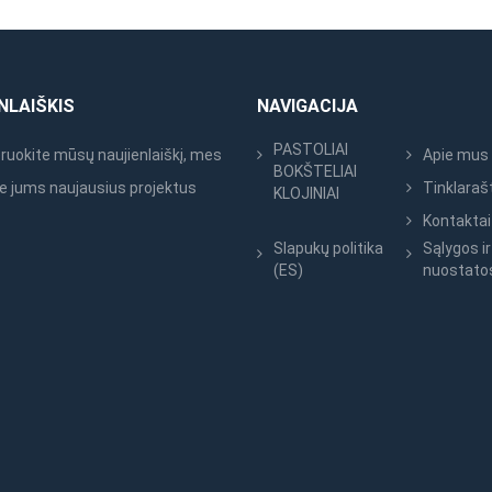
NLAIŠKIS
NAVIGACIJA
PASTOLIAI
uokite mūsų naujienlaiškį, mes
Apie mus
BOKŠTELIAI
e jums naujausius projektus
Tinklaraš
KLOJINIAI
Kontaktai
Slapukų politika
Sąlygos ir
(ES)
nuostato