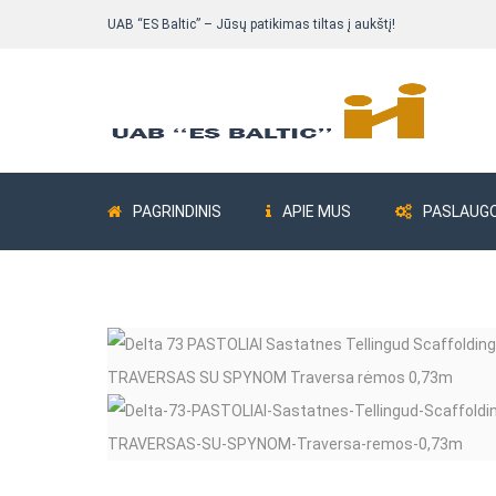
UAB “ES Baltic” – Jūsų patikimas tiltas į aukštį!
PAGRINDINIS
APIE MUS
PASLAUG
Pastolių komplektai
Bokšteliai ALUB
Fasadiniai pastoliai
Fasadiniai pastoliai Delta 73
Fasadiniai pastoliai ALTRAD Mostostal