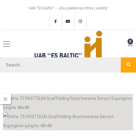
UAB “ES Baltic” – Jūsų patikimas tiltas į aukštį!
0