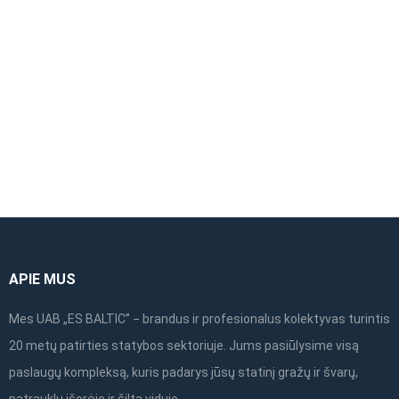
ALTRAD Mostostal
ALTRAD Mostostal
vertikalus plieninis
porankis pastoliams
rėmas 0,66×1,09m
(priekinis dvigubas)
1,09m
APIE MUS
Mes UAB „ES BALTIC” − brandus ir profesionalus kolektyvas turintis
20 metų patirties statybos sektoriuje. Jums pasiūlysime visą
paslaugų kompleksą, kuris padarys jūsų statinį gražų ir švarų,