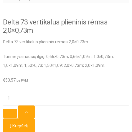
Delta 73 vertikalus plieninis rėmas
2,0×0,73m
Delta 73 vertikalus plieninis rėmas 2,0×0,73m.
Turime įvairiausių ilgių
: 0,66×0,73m; 0,66×1,09m; 1,0×0,73m;
1,0×1,09m; 1,50×0,73; 1,50×1,09; 2,0×0,73m; 2,0×1,09m.
€
53.57
be PVM
produkto
kiekis:
Delta
73
Į Krepšelį
vertikalus