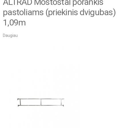
ALTRAD Mostostal porankis
pastoliams (priekinis dvigubas)
1,09m
Daugiau