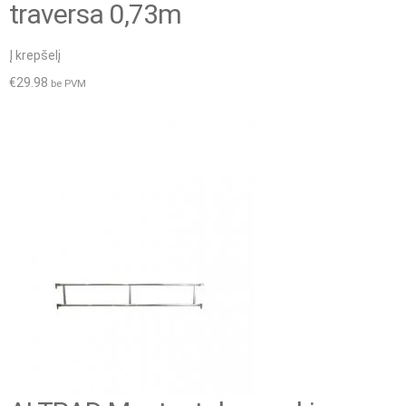
traversa 0,73m
Į krepšelį
€
29.98
be PVM