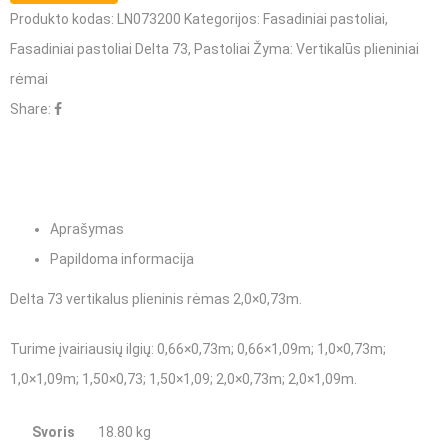
Produkto kodas:
LN073200
Kategorijos:
Fasadiniai pastoliai
,
plieninis
Fasadiniai pastoliai Delta 73
,
Pastoliai
Žyma:
Vertikalūs plieniniai
rėmas
rėmai
2,0×0,73m
Share:
Aprašymas
Papildoma informacija
Delta 73 vertikalus plieninis rėmas 2,0×0,73m.
Turime įvairiausių ilgių
: 0,66×0,73m; 0,66×1,09m; 1,0×0,73m;
1,0×1,09m; 1,50×0,73; 1,50×1,09; 2,0×0,73m; 2,0×1,09m.
Svoris
18.80 kg