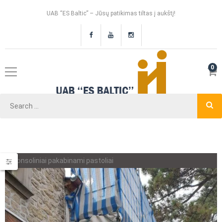
UAB “ES Baltic” – Jūsų patikimas tiltas į aukštį!
0