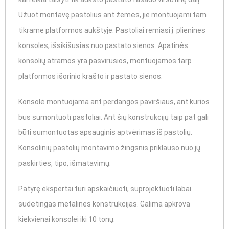
Užuot montavę pastolius ant žemės, jie montuojami tam
tikrame platformos aukštyje. Pastoliai remiasi į plienines
konsoles, išsikišusias nuo pastato sienos. Apatinės
konsolių atramos yra pasvirusios, montuojamos tarp
platformos išorinio krašto ir pastato sienos.
Konsolė montuojama ant perdangos paviršiaus, ant kurios
bus sumontuoti pastoliai. Ant šių konstrukcijų taip pat gali
būti sumontuotas apsauginis aptvėrimas iš pastolių.
Konsolinių pastolių montavimo žingsnis priklauso nuo jų
paskirties, tipo, išmatavimų.
Patyrę ekspertai turi apskaičiuoti, suprojektuoti labai
sudėtingas metalines konstrukcijas. Galima apkrova
kiekvienai konsolei iki 10 tonų.