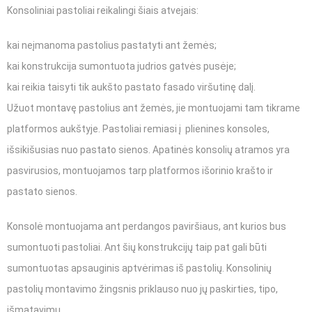
Konsoliniai pastoliai reikalingi šiais atvejais:
kai neįmanoma pastolius pastatyti ant žemės;
kai konstrukcija sumontuota judrios gatvės pusėje;
kai reikia taisyti tik aukšto pastato fasado viršutinę dalį.
Užuot montavę pastolius ant žemės, jie montuojami tam tikrame
platformos aukštyje. Pastoliai remiasi į plienines konsoles,
išsikišusias nuo pastato sienos. Apatinės konsolių atramos yra
pasvirusios, montuojamos tarp platformos išorinio krašto ir
pastato sienos.
Konsolė montuojama ant perdangos paviršiaus, ant kurios bus
sumontuoti pastoliai. Ant šių konstrukcijų taip pat gali būti
sumontuotas apsauginis aptvėrimas iš pastolių. Konsolinių
pastolių montavimo žingsnis priklauso nuo jų paskirties, tipo,
išmatavimų.