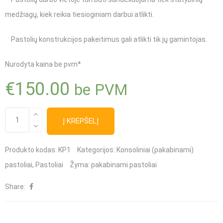
medžiagų, kiek reikia tiesioginiam darbui atlikti.
Pastolių konstrukcijos pakeitimus gali atlikti tik jų gamintojas.
Nurodyta kaina be pvm*
€
150.00
be PVM
produkto
Į KREPŠELĮ
kiekis:
Konsoliniai
Produkto kodas:
KP1
Kategorijos:
Konsoliniai (pakabinami)
(pakabinami)
pastoliai
,
Pastoliai
Žyma:
pakabinami pastoliai
pastoliai
Share: