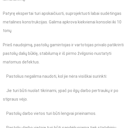
Patyrę ekspertai turi apskaičiuoti, suprojektuoti labai sudėtingas
metalines konstrukcijas. Galima apkrova kiekvienai konsolei iki 10
tonų.
Prieš naudojimą, pastolių gamintojas ir vartotojas privalo patikrinti
pastolių dalių būklę, stabilumą ir iš pirmo žvilgsnio nustatyti
matomus defektus.
Pastolius negalima naudoti, kol jie nėra visiškai surinkti:
Jie turi būti nuolat tikrinami, ypač po ilgų darbo pertraukų ir po
stipraus vėjo.
Pastolių darbo vietos turi būti lengvai prieinamos.
Pastolių darbo vietoje turi būti sandėliuojama tiek statybinių