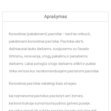
Aprašymas
Konsoliniai (pakabinami) pastoliai – karštai cinkuoti,
pakabinami konsoliniai pastoliai. Pastoliai skirti,
dažniausiai lauko darbams, susijusiems su fasado
šiltinimu, renovacija, stogų pakalimu ir panašiems
darbams
. Labai patogūs stogo darbams atlikti ir puikiai
tinka vietose kur nerekomenduojami pastatomi pastoliai.
Konsoliniai pastoliai reikalingi šiais atvejais:
kai neįmanoma pastolius pastatyti ant žemės;
kai konstrukcija sumontuota judrios gatvės pusėje;
kai reikia taisyti tik aukšto pastato fasado viršutinę dalį.