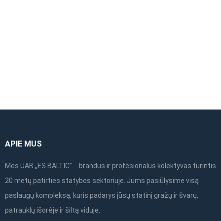
ALTRAD Mostostal vertikalus plieninis rėmas
1,00×1,09m
APIE MUS
Mes UAB „ES BALTIC” − brandus ir profesionalus kolektyvas turintis
20 metų patirties statybos sektoriuje. Jums pasiūlysime visą
paslaugų kompleksą, kuris padarys jūsų statinį gražų ir švarų,
patrauklų išorėje ir šiltą viduje.