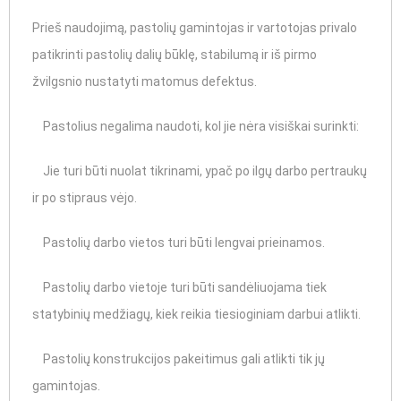
Prieš naudojimą, pastolių gamintojas ir vartotojas privalo
patikrinti pastolių dalių būklę, stabilumą ir iš pirmo
žvilgsnio nustatyti matomus defektus.
Pastolius negalima naudoti, kol jie nėra visiškai surinkti:
Jie turi būti nuolat tikrinami, ypač po ilgų darbo pertraukų
ir po stipraus vėjo.
Pastolių darbo vietos turi būti lengvai prieinamos.
Pastolių darbo vietoje turi būti sandėliuojama tiek
statybinių medžiagų, kiek reikia tiesioginiam darbui atlikti.
Pastolių konstrukcijos pakeitimus gali atlikti tik jų
gamintojas.