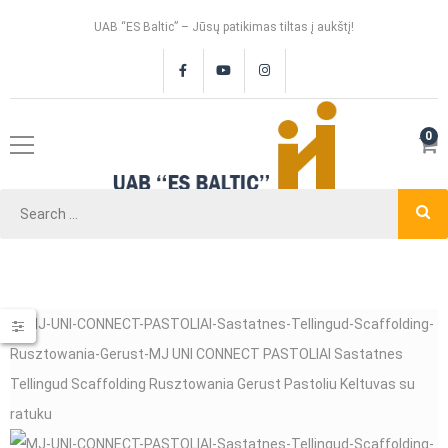
UAB “ES Baltic” – Jūsų patikimas tiltas į aukštį!
0