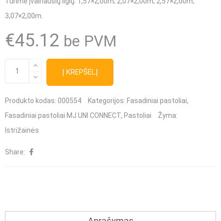
Turime įvairiausių ilgių
: 1,57×2,00m; 2,07×2,00m; 2,57×2,00m;
3,07×2,00m.
€
45.12
be PVM
produkto
Į KREPŠELĮ
kiekis:
MJ
Produkto kodas:
000554
Kategorijos:
Fasadiniai pastoliai
,
UNI
Fasadiniai pastoliai MJ UNI CONNECT
,
Pastoliai
Žyma:
CONNECT
Istrižainės
pastolių
Share:
sutvirtinimo
įstrižainė
2,07×2,00m
Aprašymas