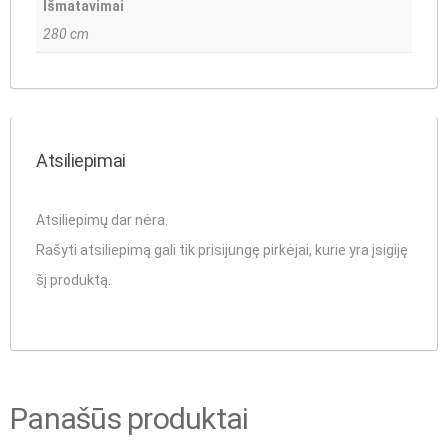
Išmatavimai
280 cm
Atsiliepimai
Atsiliepimų dar nėra.
Rašyti atsiliepimą gali tik prisijungę pirkėjai, kurie yra įsigiję
šį produktą.
Panašūs produktai