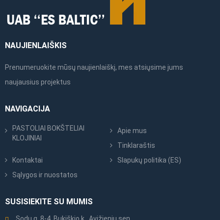
NAUJIENLAIŠKIS
Prenumeruokite mūsų naujienlaiškį, mes atsiųsime jums
naujausius projektus
NAVIGACIJA
PASTOLIAI BOKŠTELIAI
Apie mus
KLOJINIAI
Tinklaraštis
Kontaktai
Slapukų politika (ES)
Sąlygos ir nuostatos
SUSISIEKITE SU MUMIS
Sodų g. 8-4, Bukiškio k., Avižienių sen.,