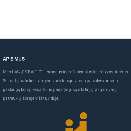
APIE MUS
Mes UAB „ES BALTIC” − brandus ir profesionalus kolektyvas turintis
20 metų patirties statybos sektoriuje. Jums pasiūlysime visą
paslaugų kompleksą, kuris padarys jūsų statinį gražų ir švarų,
patrauklų išorėje ir šiltą viduje.