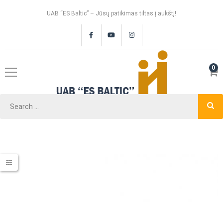
UAB “ES Baltic” – Jūsų patikimas tiltas į aukštį!
0