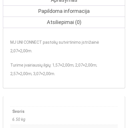
Papildoma informacija
Atsiliepimai (0)
MJ UNI CONNECT pastolių sutvirtinimo įstrižainė
2,07×2,00m.
Turime įvairiausių ilgių
: 1,57×2,00m; 2,07×2,00m;
2,57×2,00m; 3,07×2,00m.
Svoris
6.50 kg