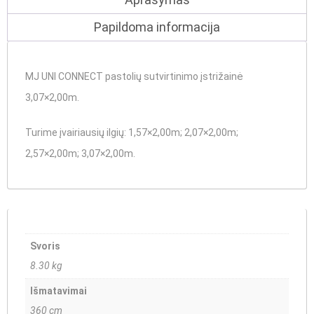
Papildoma informacija
MJ UNI CONNECT pastolių sutvirtinimo įstrižainė
3,07×2,00m.
Turime įvairiausių ilgių
: 1,57×2,00m; 2,07×2,00m;
2,57×2,00m; 3,07×2,00m.
Svoris
8.30 kg
Išmatavimai
360 cm