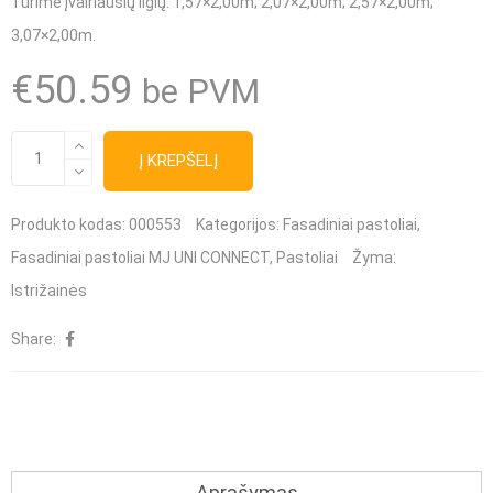
Turime įvairiausių ilgių
: 1,57×2,00m; 2,07×2,00m; 2,57×2,00m;
3,07×2,00m.
€
50.59
be PVM
produkto
Į KREPŠELĮ
kiekis:
MJ
Produkto kodas:
000553
Kategorijos:
Fasadiniai pastoliai
,
UNI
Fasadiniai pastoliai MJ UNI CONNECT
,
Pastoliai
Žyma:
CONNECT
Istrižainės
pastolių
Share:
sutvirtinimo
įstrižainė
3,07×2,00m
Aprašymas