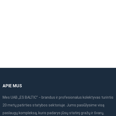
ALTRAD Mostostal
ALTRAD Mostostal
Bėginė jungtis 48
vertikalus plieninis
porankis
rėmas 2,00×1,09m
APIE MUS
Mes UAB „ES BALTIC” − brandus ir profesionalus kolektyvas turintis
20 metų patirties statybos sektoriuje. Jums pasiūlysime visą
paslaugų kompleksą, kuris padarys jūsų statinį gražų ir švarų,