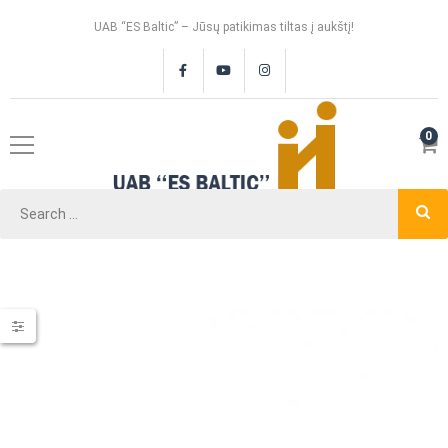
UAB “ES Baltic” – Jūsų patikimas tiltas į aukštį!
0