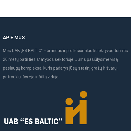
APIE MUS
Mes UAB „ES BALTIC” − brandus ir profesionalus kolektyvas turintis
20 metų patirties statybos sektoriuje. Jums pasiūlysime visą
paslaugų kompleksą, kuris padarys jūsų statinį gražų ir švarų,
patrauklų išorėje ir šiltą viduje.