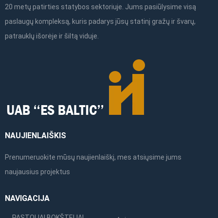
20 metų patirties statybos sektoriuje. Jums pasiūlysime visą
paslaugų kompleksą, kuris padarys jūsų statinį gražų ir švarų,
patrauklų išorėje ir šiltą viduje.
NAUJIENLAIŠKIS
Prenumeruokite mūsų naujienlaiškį, mes atsiųsime jums
naujausius projektus
NAVIGACIJA
PASTOLIAI BOKŠTELIAI