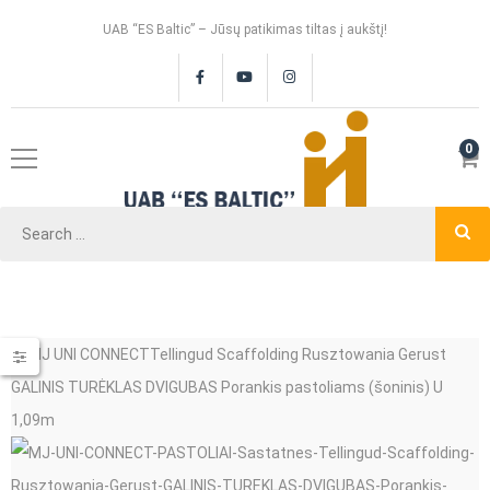
UAB “ES Baltic” – Jūsų patikimas tiltas į aukštį!
0