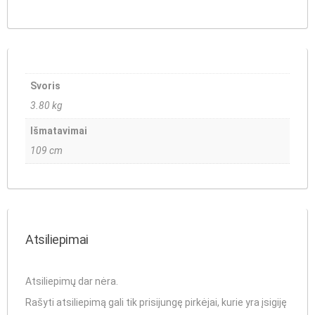
Svoris
3.80 kg
Išmatavimai
109 cm
Atsiliepimai
Atsiliepimų dar nėra.
Rašyti atsiliepimą gali tik prisijungę pirkėjai, kurie yra įsigiję