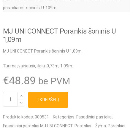
MJ UNI CONNECT Porankis šoninis U
1,09m
MJ UNI CONECT Porankis šoninis U 1,09m.
Turime įvairiausių ilgių
: 0,73m; 1,09m.
€
48.89
be PVM
produkto
Į KREPŠELĮ
kiekis:
MJ
Produkto kodas:
000531
Kategorijos:
Fasadiniai pastoliai
,
UNI
Fasadiniai pastoliai MJ UNI CONNECT
,
Pastoliai
Žyma:
Porankiai
CONNECT