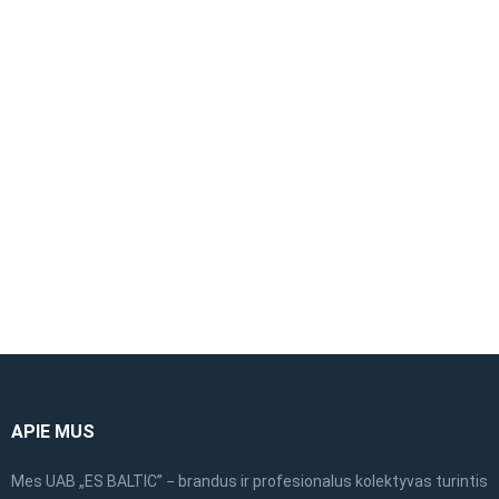
ALTRAD Mostostal
ALTRAD Mostostal
vertikalus plieninis
porankis pastoliams
rėmas 1,50×0,73m
(priekinis dvigubas)
0,73m
APIE MUS
Mes UAB „ES BALTIC” − brandus ir profesionalus kolektyvas turintis