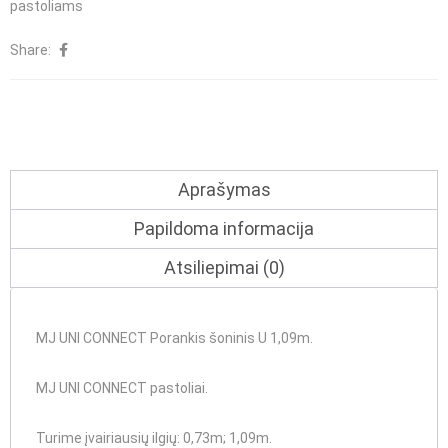
pastoliams
Porankis
Share:
šoninis
U
1,09m
Aprašymas
Papildoma informacija
Atsiliepimai (0)
MJ UNI CONNECT Porankis šoninis U 1,09m.
MJ UNI CONNECT pastoliai.
Turime įvairiausių ilgių
: 0,73m; 1,09m.