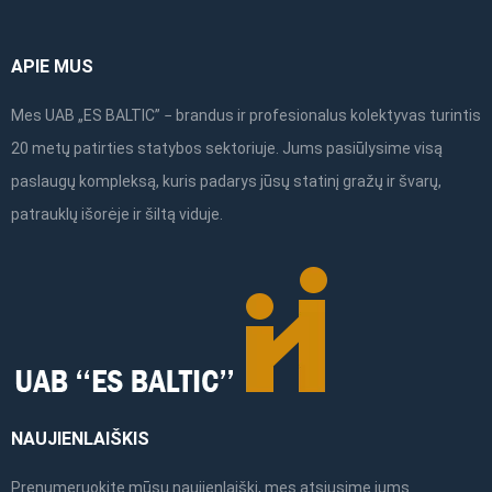
APIE MUS
Mes UAB „ES BALTIC” − brandus ir profesionalus kolektyvas turintis
20 metų patirties statybos sektoriuje. Jums pasiūlysime visą
paslaugų kompleksą, kuris padarys jūsų statinį gražų ir švarų,
patrauklų išorėje ir šiltą viduje.
NAUJIENLAIŠKIS
Prenumeruokite mūsų naujienlaiškį, mes atsiųsime jums