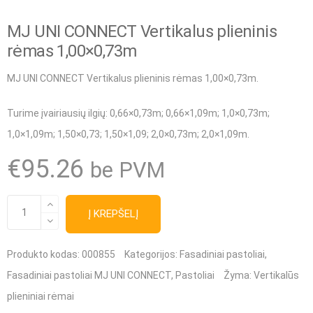
MJ UNI CONNECT Vertikalus plieninis
rėmas 1,00×0,73m
MJ UNI CONNECT Vertikalus plieninis rėmas 1,00×0,73m.
Turime įvairiausių ilgių
: 0,66×0,73m; 0,66×1,09m; 1,0×0,73m;
1,0×1,09m; 1,50×0,73; 1,50×1,09; 2,0×0,73m; 2,0×1,09m.
€
95.26
be PVM
produkto
Į KREPŠELĮ
kiekis:
MJ
Produkto kodas:
000855
Kategorijos:
Fasadiniai pastoliai
,
UNI
Fasadiniai pastoliai MJ UNI CONNECT
,
Pastoliai
Žyma:
Vertikalūs
CONNECT
plieniniai rėmai
Vertikalus