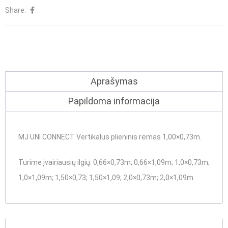
Share:
plieninis
rėmas
1,00x0,73m
Aprašymas
Papildoma informacija
MJ UNI CONNECT Vertikalus plieninis rėmas 1,00×0,73m.
Turime įvairiausių ilgių
: 0,66×0,73m; 0,66×1,09m; 1,0×0,73m;
1,0×1,09m; 1,50×0,73; 1,50×1,09; 2,0×0,73m; 2,0×1,09m.