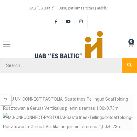
UAB “ES Baltic” – Jūsų patikimas tiltas į aukštį!
0