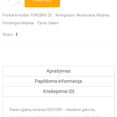
Į KREPŠELĮ
kiekis:
Šakės
Produkto kodas:
FORCBR3-ZE
Kategorijos:
Aksesuarai
,
Klojiniai
,
(galva,
Perdangos klojiniai
Žyma:
šakės
karūna)
Share:
H20
Aprašymas
Papildoma informacija
Atsiliepimai (0)
Šakės (galva, karūna) H20 FORC – klasikinė galvutė,