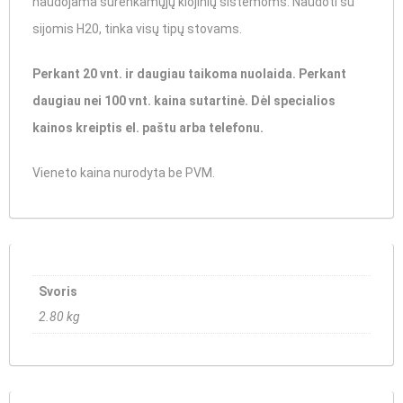
naudojama surenkamųjų klojinių sistemoms. Naudoti su
sijomis H20, tinka visų tipų stovams.
Perkant 20 vnt. ir daugiau taikoma nuolaida. Perkant
daugiau nei 100 vnt. kaina sutartinė. Dėl specialios
kainos kreiptis el. paštu arba telefonu.
Vieneto kaina nurodyta be PVM.
Svoris
2.80 kg