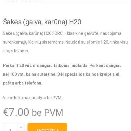
Šakės (galva, karūna) H20
Šakės (galva, karūna) H20 FORC – klasikinė galvutė, naudojama
surenkamųjų klojinių sistemoms. Naudoti su sijomis H20, tinka visų
tipų stovams.
Perkant 20 vnt. ir daugiau taikoma nuolaida. Perkant daugiau
nei 100 vnt. kaina sutartinė. Dėl specialios kainos kreiptis el.
paštu arba telefonu.
Vieneto kaina nurodyta be PVM.
€
7.00
be PVM
produkto