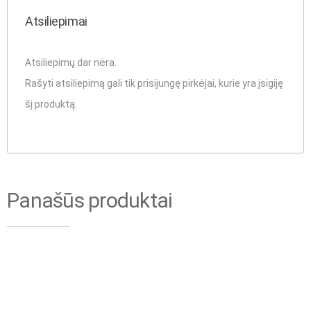
Atsiliepimai
Atsiliepimų dar nėra.
Rašyti atsiliepimą gali tik prisijungę pirkėjai, kurie yra įsigiję
šį produktą.
Panašūs produktai
Trikojis statramsčiui