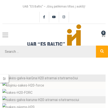
UAB “ES Baltic” – Jūsų patikimas tiltas į aukštį!
0