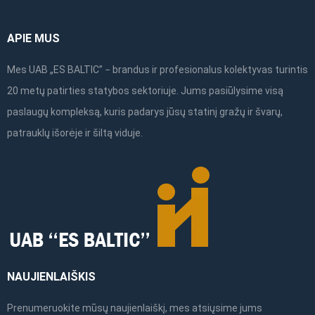
product
product
page
page
APIE MUS
Mes UAB „ES BALTIC” − brandus ir profesionalus kolektyvas turintis
20 metų patirties statybos sektoriuje. Jums pasiūlysime visą
paslaugų kompleksą, kuris padarys jūsų statinį gražų ir švarų,
patrauklų išorėje ir šiltą viduje.
NAUJIENLAIŠKIS
Prenumeruokite mūsų naujienlaiškį, mes atsiųsime jums