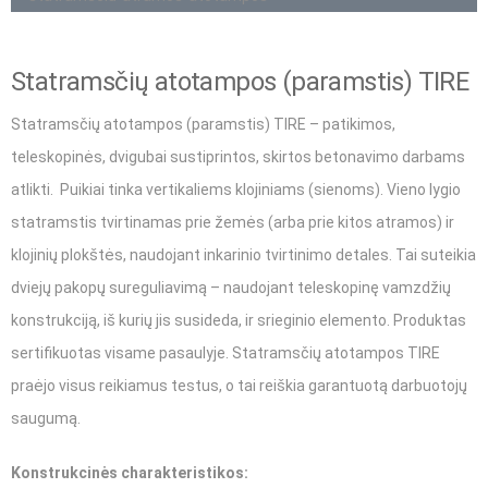
Statramsčių atotampos (paramstis) TIRE
Statramsčių atotampos (paramstis) TIRE – patikimos,
teleskopinės, dvigubai sustiprintos, skirtos betonavimo darbams
atlikti. Puikiai tinka vertikaliems klojiniams (sienoms). Vieno lygio
statramstis tvirtinamas prie žemės (arba prie kitos atramos) ir
klojinių plokštės, naudojant inkarinio tvirtinimo detales. Tai suteikia
dviejų pakopų sureguliavimą – naudojant teleskopinę vamzdžių
konstrukciją, iš kurių jis susideda, ir srieginio elemento. Produktas
sertifikuotas visame pasaulyje. Statramsčių atotampos TIRE
praėjo visus reikiamus testus, o tai reiškia garantuotą darbuotojų
saugumą.
Konstrukcinės charakteristikos: