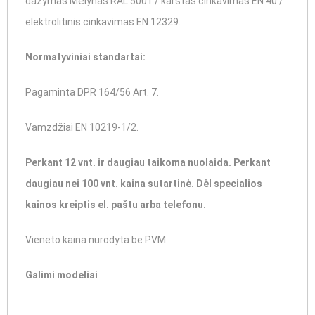
dažymas Mėlynas RAL 5001 / karštas cinkavimas EN 40 /
elektrolitinis cinkavimas EN 12329.
Normatyviniai standartai:
Pagaminta DPR 164/56 Art. 7.
Vamzdžiai EN 10219-1/2.
Perkant 12 vnt. ir daugiau taikoma nuolaida. Perkant
daugiau nei 100 vnt. kaina sutartinė. Dėl specialios
kainos kreiptis el. paštu arba telefonu.
Vieneto kaina nurodyta be PVM.
Galimi modeliai