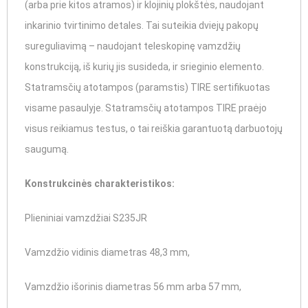
(arba prie kitos atramos) ir klojinių plokštės, naudojant
inkarinio tvirtinimo detales. Tai suteikia dviejų pakopų
sureguliavimą – naudojant teleskopinę vamzdžių
konstrukciją, iš kurių jis susideda, ir srieginio elemento.
Statramsčių atotampos (paramstis) TIRE sertifikuotas
visame pasaulyje. Statramsčių atotampos TIRE praėjo
visus reikiamus testus, o tai reiškia garantuotą darbuotojų
saugumą.
Konstrukcinės charakteristikos:
Plieniniai vamzdžiai S235JR
Vamzdžio vidinis diametras 48,3 mm,
Vamzdžio išorinis diametras 56 mm arba 57 mm,