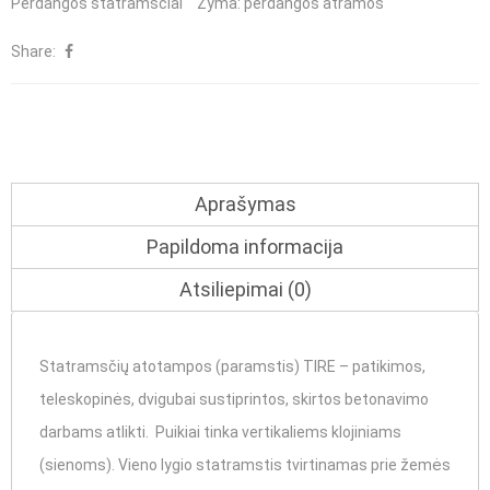
Perdangos statramsčiai
Žyma:
perdangos atramos
Share:
Aprašymas
Papildoma informacija
Atsiliepimai (0)
Statramsčių atotampos (paramstis) TIRE – patikimos,
teleskopinės, dvigubai sustiprintos, skirtos betonavimo
darbams atlikti. Puikiai tinka vertikaliems klojiniams
(sienoms). Vieno lygio statramstis tvirtinamas prie žemės