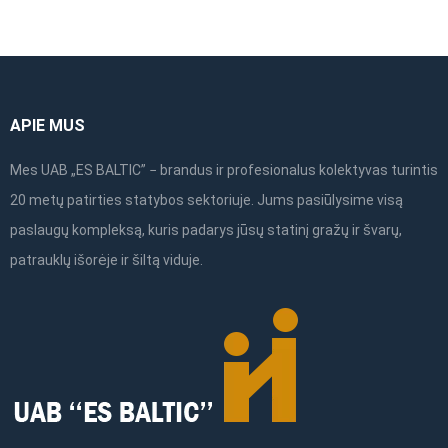
on
the
product
page
APIE MUS
Mes UAB „ES BALTIC” − brandus ir profesionalus kolektyvas turintis
20 metų patirties statybos sektoriuje. Jums pasiūlysime visą
paslaugų kompleksą, kuris padarys jūsų statinį gražų ir švarų,
patrauklų išorėje ir šiltą viduje.