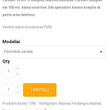
Perkant 12 vnt. ir daugiau taikoma nuolaida. Perkant daugiau
nei 100 vnt. kaina sutartinė. Dėl specialios kainos kreiptis el.
paštu arba telefonu.
Vieneto kaina nurodyta be PVM.
Modeliai
Qty
produkto
kiekis:
Statramsčių
produkto
kiekis:
Į KREPŠELĮ
atotampos
Statramsčių
atotampos
(paramstis)
(paramstis)
TIRE
Produkto kodas:
TIRE
Kategorijos:
Klojiniai
,
Perdangos klojiniai
,
TIRE