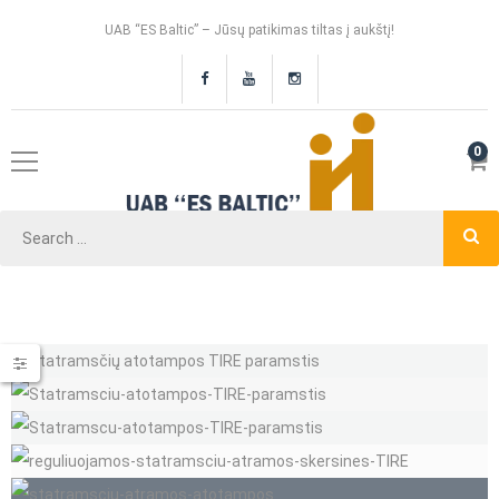
UAB “ES Baltic” – Jūsų patikimas tiltas į aukštį!
0