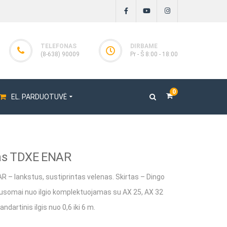
TELEFONAS
DIRBAME
(8-638) 90009
Pr - Š 8:00 - 18:00
0
EL. PARDUOTUVĖ
nas TDXE ENAR
oriai
 – lankstus, sustiprintas velenas. Skirtas – Dingo
toriai ENAR
ausomai nuo ilgio komplektuojamas su AX 25, AX 32
ai
ndartinis ilgis nuo 0,6 iki 6 m.
iai BOSCARO