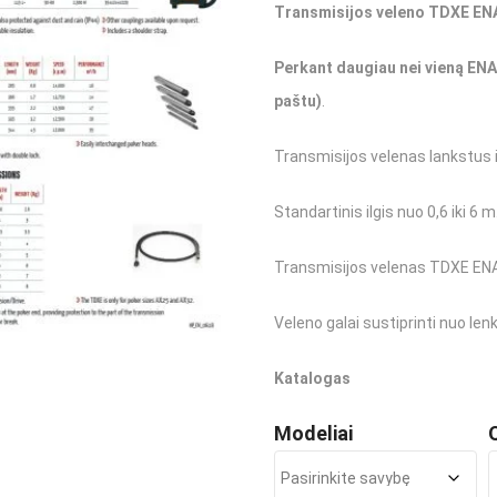
Transmisijos veleno TDXE ENA
Aksesuarai
Mini ekskavator
Perkant daugiau nei vieną EN
Pamatų ir sienų klojiniai
Padėklų šakės
paštu)
.
Klojiniai pamatams DISTANZIATORI
Palečių šakės 
Transmisijos velenas lankstus i
Statybiniai kont
Standartinis ilgis nuo 0,6 iki 6 m
Pakabinamos aik
Transmisijos velenas TDXE ENAR 
Saugos įranga
Kranų priedai
Veleno galai sustiprinti nuo len
Katalogas
Modeliai
p