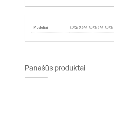
Modeliai
TDXE 0,6M, TDXE 1M, TDXE
Panašūs produktai
Betono padavimo piltuvas
BOSCARO CT
Nešioj