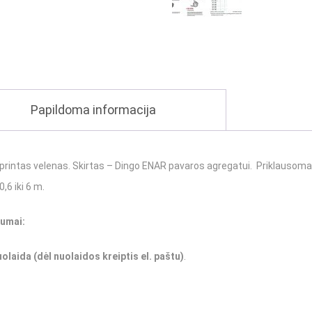
Papildoma informacija
rintas velenas. Skirtas – Dingo ENAR pavaros agregatui. Priklausoma
,6 iki 6 m.
lumai:
uolaida
(dėl nuolaidos kreiptis el. paštu)
.