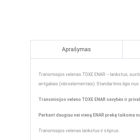
Aprašymas
Transmisijos velenas TDXE ENAR – lankstus, sustip
antgaliais (vibroelementais). Standartinis ilgis nuo 0
Transmisijos veleno TDXE ENAR savybės ir priva
Perkant daugiau nei vieną ENAR prekę taikoma n
Transmisijos velenas lankstus ir stiprus.