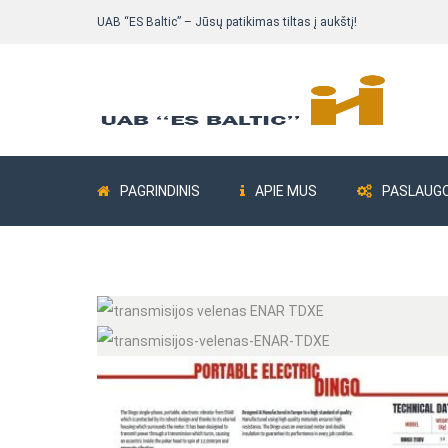
UAB “ES Baltic” – Jūsų patikimas tiltas į aukštį!
PAGRINDINIS
APIE MUS
PASLAUG
Pastolių komplektai
Bokšteliai ALUB
Fasadiniai pastoliai
Fasadiniai pastoliai Delta 73
Fasadiniai pastoliai ALTRAD Mostostal