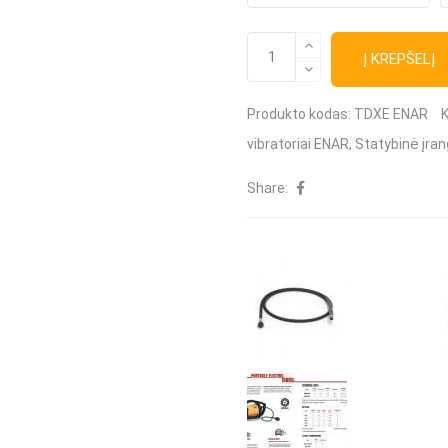
k
T
produkto
kiekis:
Į KREPŠELĮ
v
Transmisijos
velenas
TDXE
ENAR
Produkto kodas:
TDXE ENAR
K
vibratoriai ENAR
,
Statybinė įra
Share: