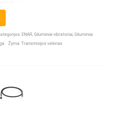
iekis:
ransmisijos
elenas
TDXE
ategorijos:
ENAR
,
Giluminiai vibratoriai
,
Giluminiai
ENAR
nga
Žyma:
Transmisijos velenas