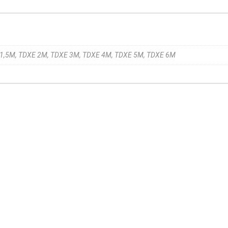
 1,5M, TDXE 2M, TDXE 3M, TDXE 4M, TDXE 5M, TDXE 6M
amasis benzininis
Giluminis vibratorius su