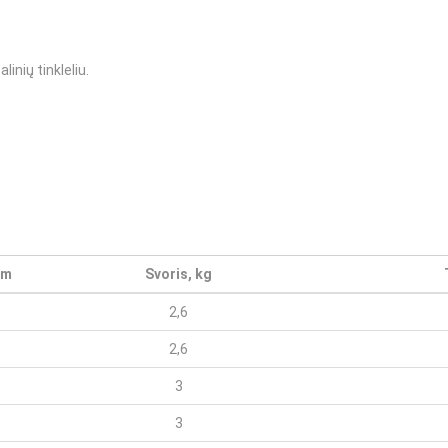
nių tinkleliu.
 m
Svoris, kg
2,6
2,6
3
3