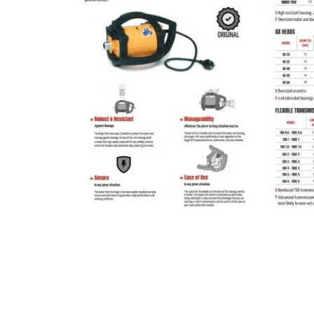
Fasadiniai pastoliai MJ UNI CONNECT
Fasadiniai pastoliai BAL
Fasadiniai pastoliai Baumann Mostostal
Fasadiniai pastoliai RAM 1
Moduliniai pastoliai
Pastolių uždengimas
Konsoliniai (pakabinami) pastoliai
Mūrininko tinkuotojo stelažai
Universalios pastolių dalys