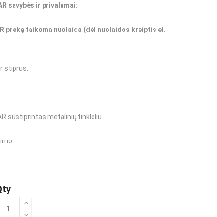
R savybės ir privalumai:
iai
AR prekę taikoma nuolaida
(dėl nuolaidos kreiptis el.
Boscaro
r stiprus.
eineriai
.
štelės, lopšiai
sustiprintas metalinių tinkleliu.
kimo.
Qty
rodukto