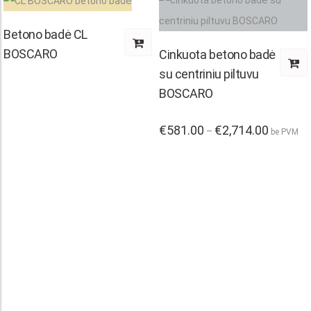
Betono badė CL
BOSCARO
Cinkuota betono badė
su centriniu piltuvu
BOSCARO
This
€
581.00
€
2,714.00
Price
–
be PVM
range:
product
€581.00
through
has
€2,714.00
multiple
variants.
The
options
may
be
chosen