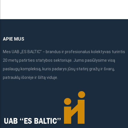
on
the
product
page
APIE MUS
Mes UAB „ES BALTIC” − brandus ir profesionalus kolektyvas turintis
20 metų patirties statybos sektoriuje. Jums pasiūlysime visą
paslaugų kompleksą, kuris padarys jūsų statinį gražų ir švarų,
patrauklų išorėje ir šiltą viduje.