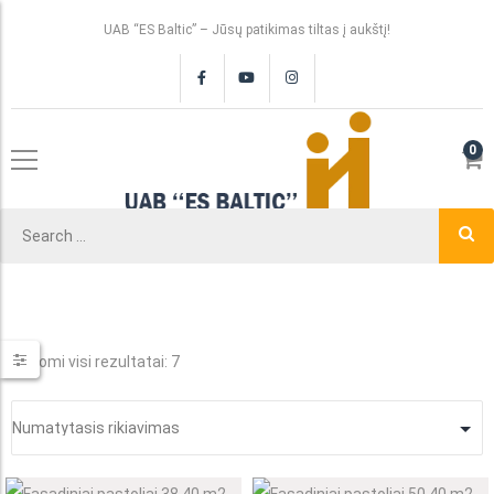
UAB “ES Baltic” – Jūsų patikimas tiltas į aukštį!
0
Rodomi visi rezultatai: 7