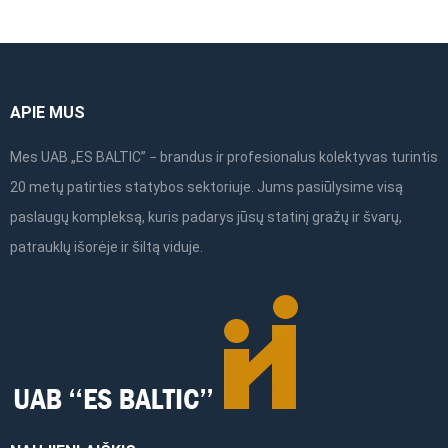
chosen
on
the
product
APIE MUS
page
Mes UAB „ES BALTIC” − brandus ir profesionalus kolektyvas turintis
20 metų patirties statybos sektoriuje. Jums pasiūlysime visą
paslaugų kompleksą, kuris padarys jūsų statinį gražų ir švarų,
patrauklų išorėje ir šiltą viduje.