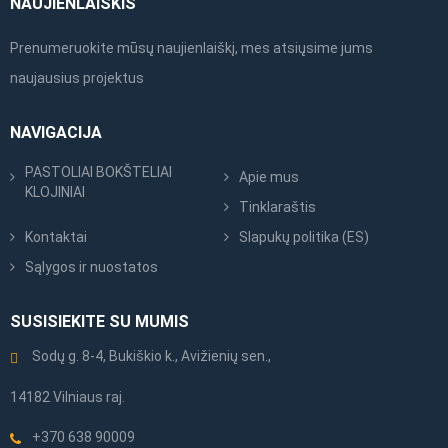
NAUJIENLAIŠKIS
Prenumeruokite mūsų naujienlaiškį, mes atsiųsime jums
naujausius projektus
NAVIGACIJA
PASTOLIAI BOKŠTELIAI
Apie mus
KLOJINIAI
Tinklaraštis
Kontaktai
Slapukų politika (ES)
Sąlygos ir nuostatos
SUSISIEKITE SU MUMIS
Sodų g. 8-4, Bukiškio k., Avižienių sen.,
14182 Vilniaus raj.
+370 638 90009