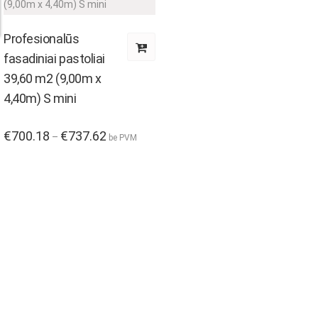
the
product
product
page
Profesionalūs
page
fasadiniai pastoliai
39,60 m2 (9,00m x
4,40m) S mini
This
€
700.18
€
737.62
Price
–
be PVM
range:
product
€700.18
through
has
€737.62
multiple
variants.
The
options
may
be