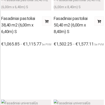
Fasadiniai pastoliai
Fasadiniai pastoliai
38,40 m2 (6,00m x
50,40 m2 (6,00m x
6,40m) S
8,40m) S
This
This
€
1,065.85
€
1,115.77
Price
€
1,502.25
€
1,577.11
Price
–
–
be PVM
be PVM
range:
range:
product
product
€1,065.85
€1,502.
through
throug
has
has
€1,115.77
€1,577.
multiple
multiple
variants.
variants.
The
The
options
options
may
may
be
be
chosen
chosen