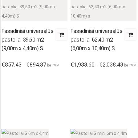
on
on
the
the
product
product
Fasadiniai universalūs
Fasadiniai universalūs
page
page
pastoliai 39,60 m2
pastoliai 62,40 m2
(9,00m x 4,40m) S
(6,00m x 10,40m) S
This
This
€
857.43
€
894.87
Price
€
1,938.60
€
2,038.43
Price
–
–
be PVM
be PVM
range:
range:
product
product
€857.43
€1,938.
through
throug
has
has
€894.87
€2,038.
multiple
multiple
variants.
variants.
The
The
options
options
may
may
be
be