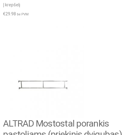
Į krepšelį
€
29.98
be PVM
ALTRAD Mostostal porankis
pastoliams (priekinis dvigubas)