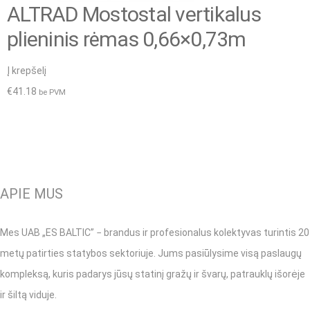
ALTRAD Mostostal vertikalus
plieninis rėmas 0,66×0,73m
Į krepšelį
€
41.18
be PVM
APIE MUS
Mes UAB „ES BALTIC” − brandus ir profesionalus kolektyvas turintis 20
metų patirties statybos sektoriuje. Jums pasiūlysime visą paslaugų
kompleksą, kuris padarys jūsų statinį gražų ir švarų, patrauklų išorėje
ir šiltą viduje.