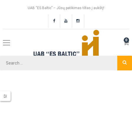
UAB “ES Baltic” – Jūsų patikimas tiltas į aukštį!
0