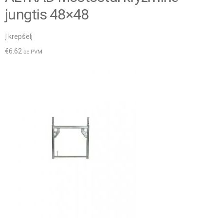
jungtis 48×48
Į krepšelį
€
6.62
be PVM