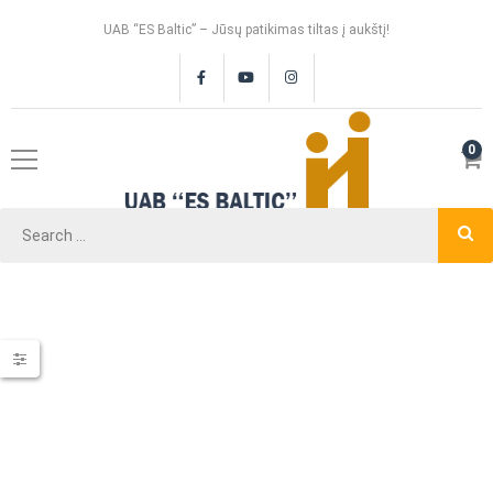
UAB “ES Baltic” – Jūsų patikimas tiltas į aukštį!
0