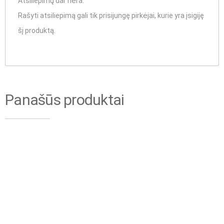
Atsiliepimų dar nėra.
Rašyti atsiliepimą gali tik prisijungę pirkėjai, kurie yra įsigiję
šį produktą.
Panašūs produktai