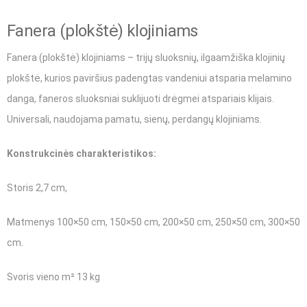
Fanera (plokštė) klojiniams
Fanera (plokštė) klojiniams – trijų sluoksnių, ilgaamžiška klojinių
plokštė, kurios paviršius padengtas vandeniui atsparia melamino
danga, faneros sluoksniai suklijuoti drėgmei atspariais klijais.
Universali, naudojama pamatu, sienų, perdangų klojiniams.
Konstrukcinės charakteristikos:
Storis 2,7 cm,
Matmenys 100×50 cm, 150×50 cm, 200×50 cm, 250×50 cm, 300×50
cm.
Svoris vieno m² 13 kg