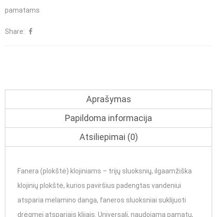
pamatams
Share:
Aprašymas
Papildoma informacija
Atsiliepimai (0)
Fanera (plokštė) klojiniams – trijų sluoksnių, ilgaamžiška
klojinių plokštė, kurios paviršius padengtas vandeniui
atsparia melamino danga, faneros sluoksniai suklijuoti
drėgmei atspariais klijais. Universali, naudojama pamatu,