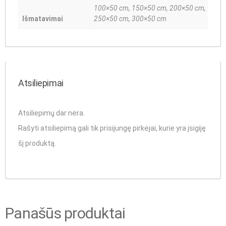
100×50 cm, 150×50 cm, 200×50 cm,
Išmatavimai
250×50 cm, 300×50 cm
Atsiliepimai
Atsiliepimų dar nėra.
Rašyti atsiliepimą gali tik prisijungę pirkėjai, kurie yra įsigiję
šį produktą.
Panašūs produktai