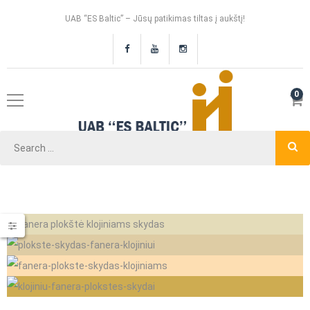
UAB “ES Baltic” – Jūsų patikimas tiltas į aukštį!
0