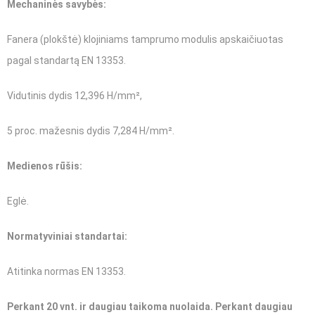
Mechaninės savybės:
Fanera (plokštė) klojiniams tamprumo modulis apskaičiuotas
pagal standartą EN 13353.
Vidutinis dydis 12,396 H/mm²,
5 proc. mažesnis dydis 7,284 H/mm².
Medienos rūšis:
Eglė.
Normatyviniai standartai:
Atitinka normas EN 13353.
Perkant 20 vnt. ir daugiau taikoma nuolaida. Perkant daugiau