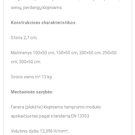
sienų, perdangų klojiniams.
Konstrukcinės charakteristikos:
Storis 2,7 cm,
Matmenys 100×50 cm, 150×50 cm, 200×50 cm, 250×50
cm, 300×50 cm.
Svoris vieno m² 13 kg
Mechaninės savybės:
Fanera (plokštė) klojiniams tamprumo modulis
apskaičiuotas pagal standartą EN 13353.
Vidutinis dydis 12,396 H/mm²,