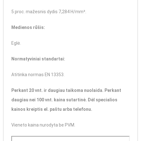
5 proc. mažesnis dydis 7,284 H/mm².
Medienos rūšis:
Eglė.
Normatyviniai standartai:
Atitinka normas EN 13353.
Perkant 20 vnt. ir daugiau taikoma nuolaida. Perkant
daugiau nei 100 vnt. kaina sutartinė. Dėl specialios
kainos kreiptis el. paštu arba telefonu.
Vieneto kaina nurodyta be PVM.