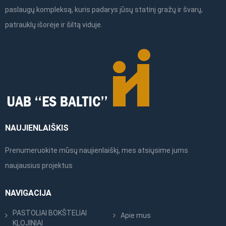
the
paslaugų kompleksą, kuris padarys jūsų statinį gražų ir švarų,
product
patrauklų išorėje ir šiltą viduje.
page
NAUJIENLAIŠKIS
Prenumeruokite mūsų naujienlaiškį, mes atsiųsime jums
naujausius projektus
NAVIGACIJA
PASTOLIAI BOKŠTELIAI
Apie mus
KLOJINIAI