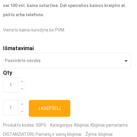
nei 100 vnt. kaina sutartinė. Dėl specialios kainos kreiptis el.
paštu arba telefonu.
Vieneto kaina nurodyta be PVM.
Išmatavimai
Qty
produkto
kiekis:
Fanera
produkto
kiekis:
Į KREPŠELĮ
(plokštė)
Fanera
(plokštė)
klojiniams
klojiniams
Produkto kodas:
50PS
Kategorijos:
Klojiniai
,
Klojiniai pamatams
DISTANZIATORI
,
Pamatų ir sienų klojiniai
Žyma:
klojiniai