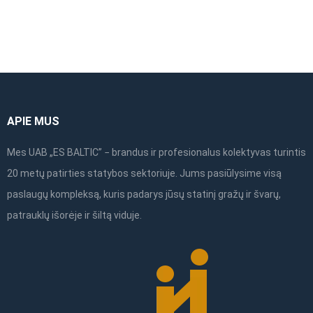
APIE MUS
Mes UAB „ES BALTIC” − brandus ir profesionalus kolektyvas turintis
20 metų patirties statybos sektoriuje. Jums pasiūlysime visą
paslaugų kompleksą, kuris padarys jūsų statinį gražų ir švarų,
patrauklų išorėje ir šiltą viduje.