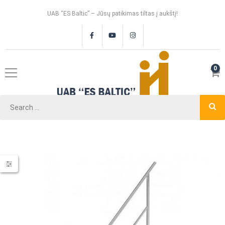
UAB “ES Baltic” – Jūsų patikimas tiltas į aukštį!
0