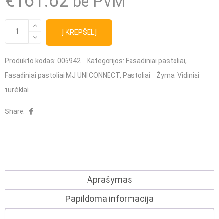
€
161.62
be PVM
produkto
Į KREPŠELĮ
kiekis:
MJ
Produkto kodas:
006942
Kategorijos:
Fasadiniai pastoliai
,
UNI
Fasadiniai pastoliai MJ UNI CONNECT
,
Pastoliai
Žyma:
Vidiniai
CONNECT
turėklai
dvigubas
Share:
vidinis
turėklas
3,07m
Aprašymas
Papildoma informacija