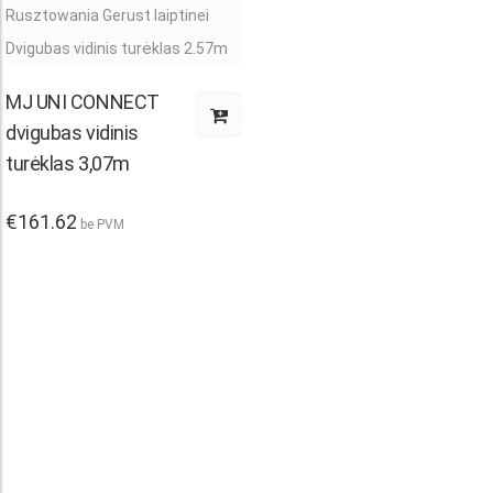
MJ UNI CONNECT
dvigubas vidinis
turėklas 3,07m
€
161.62
be PVM