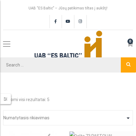
UAB “ES Baltic” – Jūsų patikimas tiltas į aukštį!
0
Rodomi visi rezultatai: 5