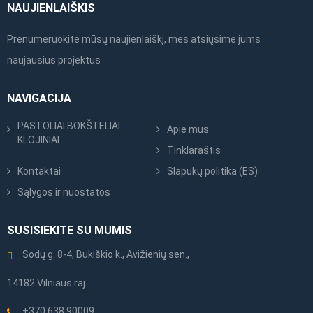
NAUJIENLAIŠKIS
Prenumeruokite mūsų naujienlaiškį, mes atsiųsime jums
naujausius projektus
NAVIGACIJA
PASTOLIAI BOKŠTELIAI
Apie mus
KLOJINIAI
Tinklaraštis
Kontaktai
Slapukų politika (ES)
Sąlygos ir nuostatos
SUSISIEKITE SU MUMIS
Sodų g. 8-4, Bukiškio k., Avižienių sen.,
14182 Vilniaus raj.
+370 638 90009