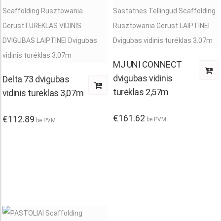
MJ UNI CONNECT
dvigubas vidinis
Delta 73 dvigubas
:
turėklas 2,57m
vidinis turėklas 3,07m
.00
ugh
€
161.62
€
112.89
be PVM
be PVM
2.00