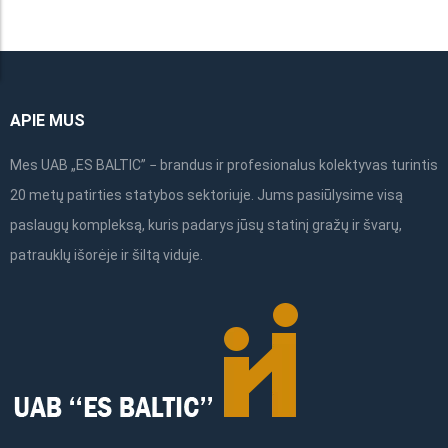
APIE MUS
Mes UAB „ES BALTIC” − brandus ir profesionalus kolektyvas turintis
20 metų patirties statybos sektoriuje. Jums pasiūlysime visą
paslaugų kompleksą, kuris padarys jūsų statinį gražų ir švarų,
patrauklų išorėje ir šiltą viduje.