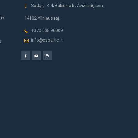
Sodų g. 8-4, Bukiškio k., Avižienių sen.,
tis
14182 Vilniaus raj.
+370 638 90009
info@esbaltic.lt
s