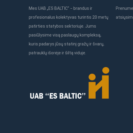
Mes UAB „ES BALTIC” − brandus ir
Prenumer
profesionalus kolektyvas turintis 20 metų
atsiųsim
patirties statybos sektoriuje. Jums
pasiūlysime visą paslaugų kompleksą,
kuris padarys jūsų statinį gražų ir švarų,
patrauklų išorėje ir šiltą viduje.