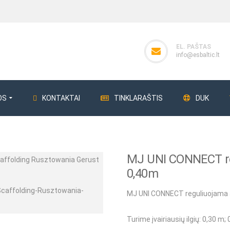
EL. PAŠTAS
info@esbaltic.lt
OS
KONTAKTAI
TINKLARAŠTIS
DUK
MJ UNI CONNECT re
ERG
Perdangos klojiniai
Giluminiai vibrat
0,40m
Perdangos statramsčiai
Giluminiai vibra
MJ UNI CONNECT reguliuojama 
Klojinių plokštės
Betono bunkeri
Turime įvairiausių ilgių
: 0,30 m;
Klojinių sijos
Betono bunker