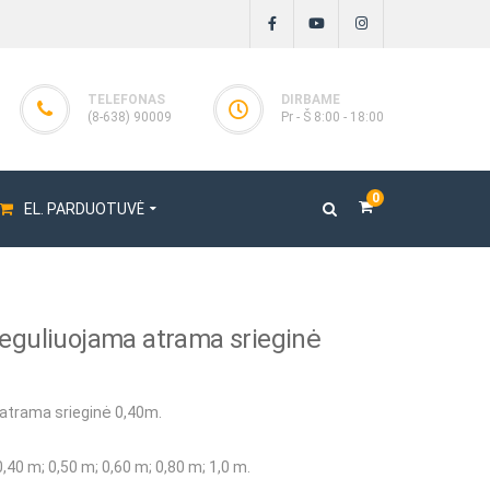
TELEFONAS
DIRBAME
(8-638) 90009
Pr - Š 8:00 - 18:00
0
EL. PARDUOTUVĖ
guliuojama atrama srieginė
oriai
toriai ENAR
atrama srieginė 0,40m.
ai
 0,40 m; 0,50 m; 0,60 m; 0,80 m; 1,0 m.
iai BOSCARO