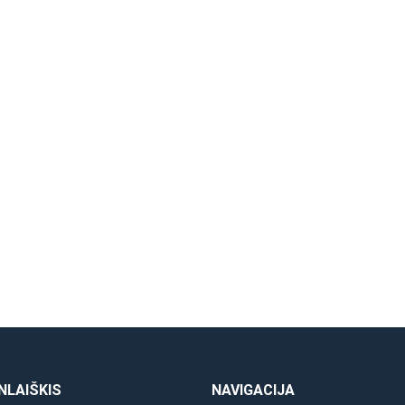
D Mostostal
nė jungtis 48×48
be PVM
NLAIŠKIS
NAVIGACIJA