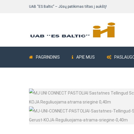
UAB “ES Baltic” – Jūsų patikimas tiltas į aukštį!
PAGRINDINIS
APIE MUS
PASLAUG
Pastolių komplektai
Bokšteliai ALUB
Fasadiniai pastoliai
Fasadiniai pastoliai Delta 73
Fasadiniai pastoliai ALTRAD Mostostal