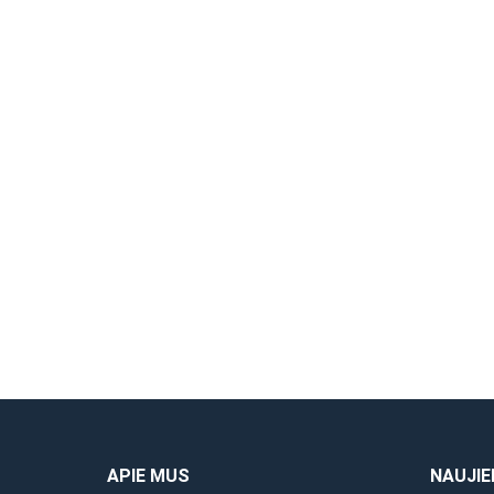
ALTRAD Mostostal
ALTRA
vertikalus plieninis rėmas
kryžmi
1,00×0,73m
€
6.62
€
45.28
be PVM
APIE MUS
NAUJIE