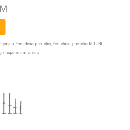
VM
iai
Boscaro
egorijos:
Fasadiniai pastoliai
,
Fasadiniai pastoliai MJ UNI
eineriai
guliuojamos atramos
štelės, lopšiai