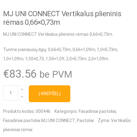
MJ UNI CONNECT Vertikalus plieninis
rėmas 0,66×0,73m
MJ UNI CONNECT Vertikalus plieninis rėmas 0,66×0,73m.
Turime įvairiausių ilgių
: 0,66×0,73m; 0,66×1,09m; 1,0×0,73m;
1,0×1,09m; 1,50×0,73; 1,50×1,09; 2,0×0,73m; 2,0×1,09m.
€
83.56
be PVM
produkto
Į KREPŠELĮ
kiekis:
MJ
Produkto kodas:
000446
Kategorijos:
Fasadiniai pastoliai
,
UNI
Fasadiniai pastoliai MJ UNI CONNECT
,
Pastoliai
Žyma:
Vertikalūs
CONNECT
plieniniai rėmai
Vertikalus