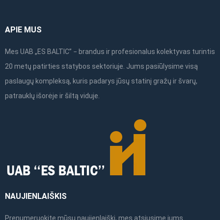
APIE MUS
Mes UAB „ES BALTIC” − brandus ir profesionalus kolektyvas turintis
20 metų patirties statybos sektoriuje. Jums pasiūlysime visą
paslaugų kompleksą, kuris padarys jūsų statinį gražų ir švarų,
patrauklų išorėje ir šiltą viduje.
NAUJIENLAIŠKIS
Prenumeruokite mūsų naujienlaiškį, mes atsiųsime jums