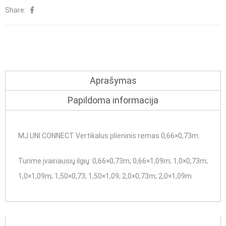
Share:
plieninis
rėmas
0,66x0,73m
Aprašymas
Papildoma informacija
MJ UNI CONNECT Vertikalus plieninis rėmas 0,66×0,73m.
Turime įvairiausių ilgių
: 0,66×0,73m; 0,66×1,09m; 1,0×0,73m;
1,0×1,09m; 1,50×0,73; 1,50×1,09; 2,0×0,73m; 2,0×1,09m.