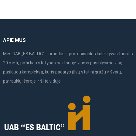
APIE MUS
Mes UAB „ES BALTIC” − brandus ir profesionalus kolektyvas turintis
20 metų patirties statybos sektoriuje. Jums pasiūlysime visą
paslaugų kompleksą, kuris padarys jūsų statinį gražų ir švarų,
patrauklų išorėje ir šiltą viduje.