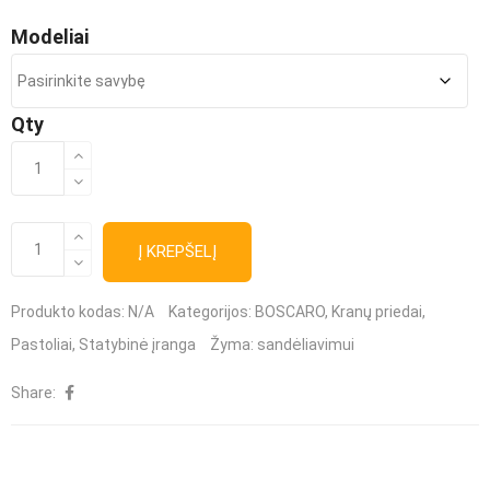
Modeliai
Qty
produkto
kiekis:
Pastolių
produkto
kiekis:
Į KREPŠELĮ
sandėliavimo
Pastolių
sandėliavimo
konteineris
konteineris
Produkto kodas:
N/A
Kategorijos:
BOSCARO
,
Kranų priedai
,
Pastoliai
,
Statybinė įranga
Žyma:
sandėliavimui
Share: