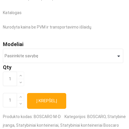
Katalogas
Nurodyta kaina be PVM ir transportavimo išlaidų.
Modeliai
Qty
produkto
kiekis:
Statybinių
produkto
kiekis:
Į KREPŠELĮ
atliekų
Statybinių
atliekų
dėžė
dėžė
(konteineris)
Produkto kodas:
BOSCARO M-D
Kategorijos:
BOSCARO
,
Statybinė
(konteineris)
BOSCARO
M-
įranga
,
Statybiniai konteineriai
,
Statybiniai konteineriai Boscaro
D
BOSCARO