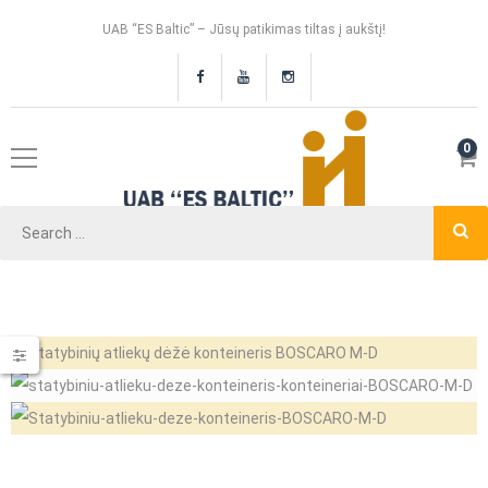
UAB “ES Baltic” – Jūsų patikimas tiltas į aukštį!
0