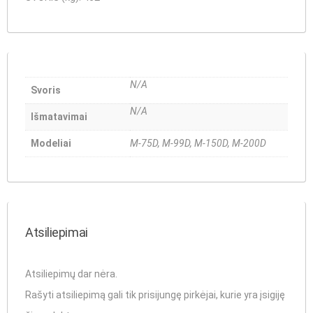
N/A
Svoris
N/A
Išmatavimai
Modeliai
M-75D, M-99D, M-150D, M-200D
Atsiliepimai
Atsiliepimų dar nėra.
Rašyti atsiliepimą gali tik prisijungę pirkėjai, kurie yra įsigiję