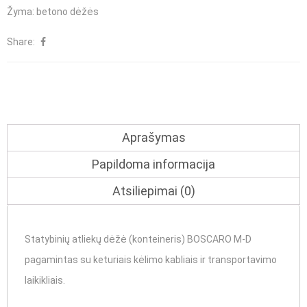
Žyma:
betono dėžės
M-
D
Share:
Aprašymas
Papildoma informacija
Atsiliepimai (0)
Statybinių atliekų dėžė (konteineris) BOSCARO M-D
pagamintas su keturiais kėlimo kabliais ir transportavimo
laikikliais.