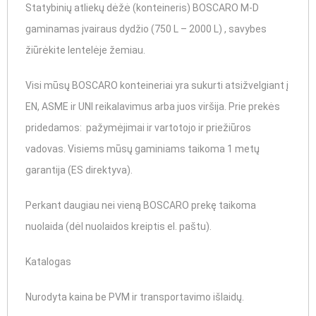
Statybinių atliekų dėžė (konteineris) BOSCARO M-D
gaminamas įvairaus dydžio (750 L – 2000 L) , savybes
žiūrėkite lentelėje žemiau.
Visi mūsų BOSCARO konteineriai yra sukurti atsižvelgiant į
EN, ASME ir UNI reikalavimus arba juos viršija. Prie prekės
pridedamos: pažymėjimai ir vartotojo ir priežiūros
vadovas. Visiems mūsų gaminiams taikoma 1 metų
garantija (ES direktyva).
Perkant daugiau nei vieną BOSCARO prekę taikoma
nuolaida (dėl nuolaidos kreiptis el. paštu).
Katalogas
Nurodyta kaina be PVM ir transportavimo išlaidų.