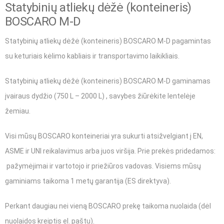
Statybinių atliekų dėžė (konteineris)
BOSCARO M-D
Statybinių atliekų dėžė (konteineris) BOSCARO M-D pagamintas
su keturiais kėlimo kabliais ir transportavimo laikikliais.
Statybinių atliekų dėžė (konteineris) BOSCARO M-D gaminamas
įvairaus dydžio (750 L – 2000 L) , savybes žiūrėkite lentelėje
žemiau.
Visi mūsų BOSCARO konteineriai yra sukurti atsižvelgiant į EN,
ASME ir UNI reikalavimus arba juos viršija. Prie prekės pridedamos:
pažymėjimai ir vartotojo ir priežiūros vadovas. Visiems mūsų
gaminiams taikoma 1 metų garantija (ES direktyva).
Perkant daugiau nei vieną BOSCARO prekę taikoma nuolaida (dėl
nuolaidos kreiptis el. paštu).