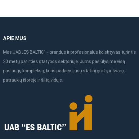
variants.
product
The
page
options
may
APIE MUS
be
chosen
Mes UAB „ES BALTIC” − brandus ir profesionalus kolektyvas turintis
on
20 metų patirties statybos sektoriuje. Jums pasiūlysime visą
the
paslaugų kompleksą, kuris padarys jūsų statinį gražų ir švarų,
product
patrauklų išorėje ir šiltą viduje.
page