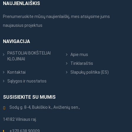
NAUJIENLAIŠKIS
Prenumeruokite mūsų naujienlaiškį, mes atsiųsime jums
naujausius projektus
NAVIGACIJA
PASTOLIAI BOKŠTELIAI
Apie mus
KLOJINIAI
Tinklaraštis
Kontaktai
Slapukų politika (ES)
Sąlygos ir nuostatos
SUSISIEKITE SU MUMIS
Sodų g. 8-4, Bukiškio k., Avižienių sen.,
14182 Vilniaus raj.
+370 638 90009