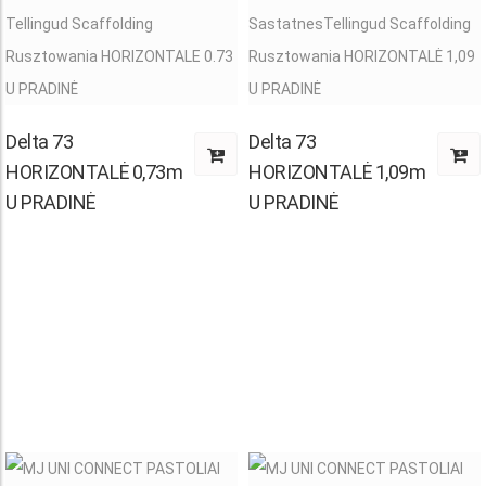
Delta 73
Delta 73
HORIZONTALĖ 0,73m
HORIZONTALĖ 1,09m
:
U PRADINĖ
U PRADINĖ
.00
ugh
2.00