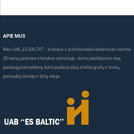
APIE MUS
Mes UAB „ES BALTIC” − brandus ir profesionalus kolektyvas turintis
20 metų patirties statybos sektoriuje. Jums pasiūlysime visą
paslaugų kompleksą, kuris padarys jūsų statinį gražų ir švarų,
patrauklų išorėje ir šiltą viduje.