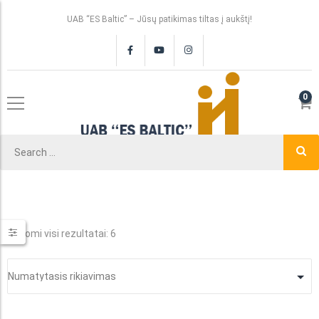
UAB “ES Baltic” – Jūsų patikimas tiltas į aukštį!
0
Rodomi visi rezultatai: 6