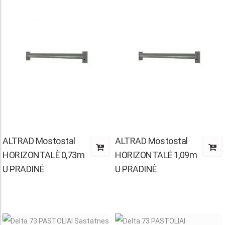
ALTRAD Mostostal
ALTRAD Mostostal
HORIZONTALĖ 0,73m
HORIZONTALĖ 1,09m
:
U PRADINĖ
U PRADINĖ
.00
ugh
0.00