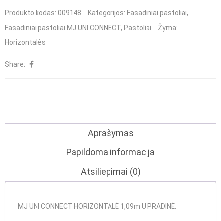
MJ
Produkto kodas:
009148
Kategorijos:
Fasadiniai pastoliai
,
UNI
Fasadiniai pastoliai MJ UNI CONNECT
,
Pastoliai
Žyma:
CONNECT
Horizontalės
HORIZONTALĖ
Share:
1,09m
U
PRADINĖ
Aprašymas
Papildoma informacija
Atsiliepimai (0)
MJ UNI CONNECT HORIZONTALĖ 1,09m U PRADINĖ.