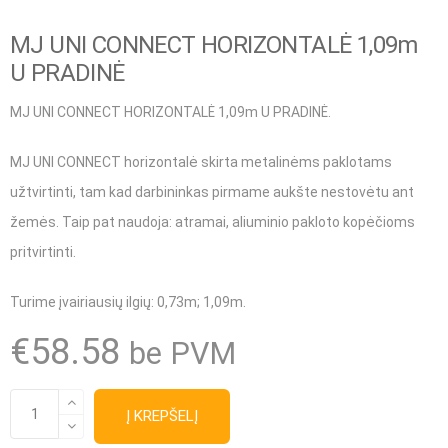
MJ UNI CONNECT HORIZONTALĖ 1,09m
U PRADINĖ
MJ UNI CONNECT HORIZONTALĖ 1,09m U PRADINĖ.
MJ UNI CONNECT horizontalė skirta metalinėms paklotams
užtvirtinti, tam kad darbininkas pirmame aukšte nestovėtu ant
žemės. Taip pat naudoja: atramai, aliuminio pakloto kopėčioms
pritvirtinti.
Turime įvairiausių ilgių:
0,73m; 1,09m.
€
58.58
be PVM
produkto
Į KREPŠELĮ
kiekis: