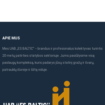
APIE MUS
Mes UAB „ES BALTIC” − brandus ir profesionalus kolektyvas turintis
20 metų patirties statybos sektoriuje. Jums pasiūlysime visą
paslaugų kompleksą, kuris padarys jūsų statinį gražų ir švarų,
patrauklų išorėje ir šiltą viduje.