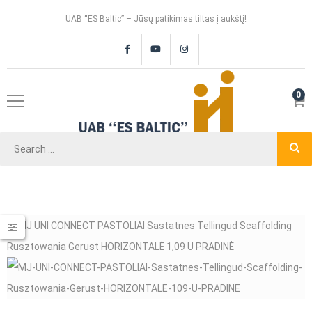
UAB “ES Baltic” – Jūsų patikimas tiltas į aukštį!
0