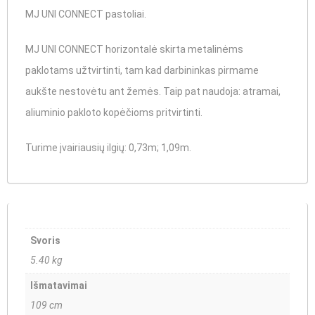
MJ UNI CONNECT pastoliai.
MJ UNI CONNECT horizontalė skirta metalinėms
paklotams užtvirtinti, tam kad darbininkas pirmame
aukšte nestovėtu ant žemės. Taip pat naudoja: atramai,
aliuminio pakloto kopėčioms pritvirtinti.
Turime įvairiausių ilgių:
0,73m; 1,09m.
Svoris
5.40 kg
Išmatavimai
109 cm