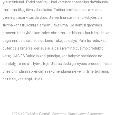
yra inžinieriai. Todėl natūralu, kad vertinant pastolius dažniausiai
matoma tik jų išvaizda ir kaina. Tačiau profesionalai atkreipia
dėmesį į visai kitus dalykus. Jie vertina suvirinimo kokybę. Jie
tikrina konstrukcinių elementų tikslumą. Jie domisi gamybos
procesu ir kokybės kontrolės sistema. Jie klausia, kur ir kaip buvo
pagamintos svarbiausios konstrukcijos dalys. Patirtis rodo, kad
būtent šie kriterijai geriausiai leidžia įvertinti būsimo produkto
vertę. UAB ES Baltic laikosi principo, kad kokybė prasideda ne
sandėlyje ir ne statybvietėje. Ji prasideda gamybos procese. Todėl
prieš priimdami sprendimą rekomenduojame vertinti ne tik kainą,
bet ir tai, kas slypi už jos.
2026 12 Birželio
Pastolių Sistemos
,
Statybvietės Saugumas