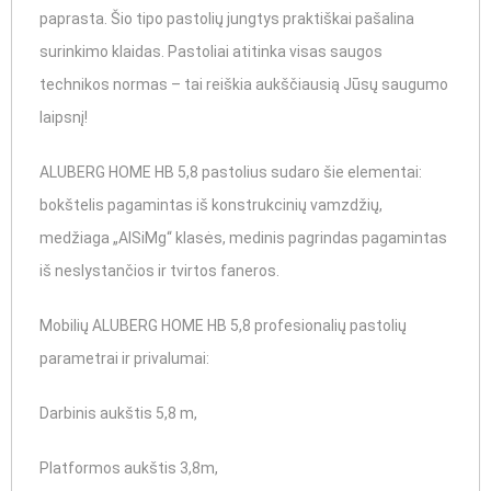
paprasta. Šio tipo pastolių jungtys praktiškai pašalina
surinkimo klaidas. Pastoliai atitinka visas saugos
technikos normas – tai reiškia aukščiausią Jūsų saugumo
laipsnį!
ALUBERG HOME HB 5,8 pastolius sudaro šie elementai:
bokštelis pagamintas iš konstrukcinių vamzdžių,
medžiaga „AlSiMg“ klasės, medinis pagrindas pagamintas
iš neslystančios ir tvirtos faneros.
Mobilių ALUBERG HOME HB 5,8 profesionalių pastolių
parametrai ir privalumai:
Darbinis aukštis 5,8 m,
Platformos aukštis 3,8m,