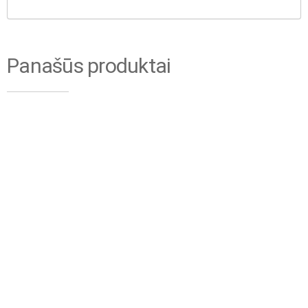
Panašūs produktai
Aluberg bokšteliai
1370-500
Aliuminio bokštelis
Aluberg 770-800
€
2,422.47
be PVM
€
3,505.23
be PVM