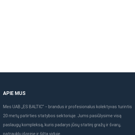
APIE MUS
Mes UAB „ES BALTIC” − brandus ir profesionalus kolektyvas turintis
20 metų patirties statybos sektoriuje. Jums pasiūlysime visą
paslaugų kompleksą, kuris padarys jūsų statinį gražų ir švarų,
patrauklų išorėje ir šiltą viduje.