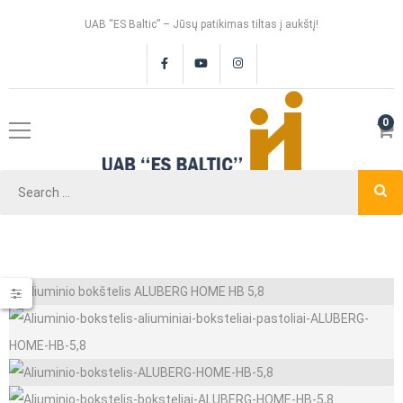
UAB “ES Baltic” – Jūsų patikimas tiltas į aukštį!
0