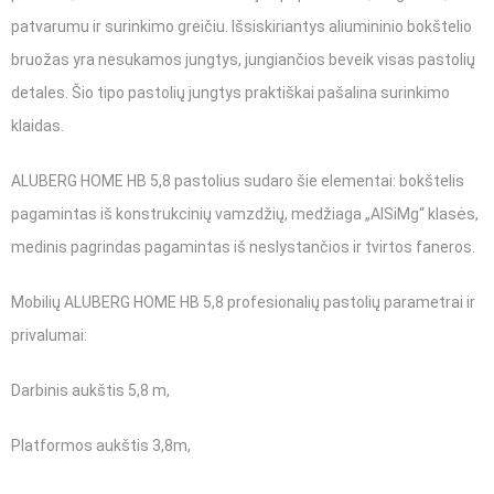
patvarumu ir surinkimo greičiu. Išsiskiriantys aliumininio bokštelio
bruožas yra nesukamos jungtys, jungiančios beveik visas pastolių
detales. Šio tipo pastolių jungtys praktiškai pašalina surinkimo
klaidas.
ALUBERG HOME HB 5,8 pastolius sudaro šie elementai: bokštelis
pagamintas iš konstrukcinių vamzdžių, medžiaga „AlSiMg“ klasės,
medinis pagrindas pagamintas iš neslystančios ir tvirtos faneros.
Mobilių ALUBERG HOME HB 5,8 profesionalių pastolių parametrai ir
privalumai:
Darbinis aukštis 5,8 m,
Platformos aukštis 3,8m,