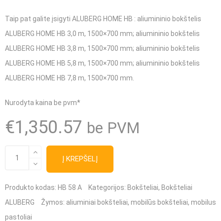
Taip pat galite įsigyti ALUBERG HOME HB :
aliumininio bokštelis
ALUBERG HOME HB 3,0 m, 1500×700 mm;
aliumininio bokštelis
ALUBERG HOME HB 3,8 m, 1500×700 mm;
aliumininio bokštelis
ALUBERG HOME HB 5,8 m, 1500×700 mm;
aliumininio bokštelis
ALUBERG HOME HB 7,8 m, 1500×700 mm.
Nurodyta kaina be pvm*
€
1,350.57
be PVM
produkto
Į KREPŠELĮ
kiekis:
Aliumininio
Produkto kodas:
HB 58 A
Kategorijos:
Bokšteliai
,
Bokšteliai
bokštelis
ALUBERG
Žymos:
aliuminiai bokšteliai
,
mobilūs bokšteliai
,
mobilus
ALUBERG
pastoliai