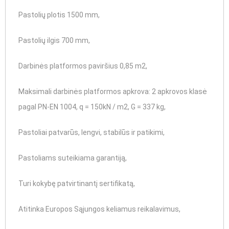
Pastolių plotis 1500 mm,
Pastolių ilgis 700 mm,
Darbinės platformos paviršius 0,85 m2,
Maksimali darbinės platformos apkrova: 2 apkrovos klasė
pagal PN-EN 1004, q = 150kN / m2, G = 337 kg,
Pastoliai patvarūs, lengvi, stabilūs ir patikimi,
Pastoliams suteikiama garantiją,
Turi kokybę patvirtinantį sertifikatą,
Atitinka Europos Sąjungos keliamus reikalavimus,