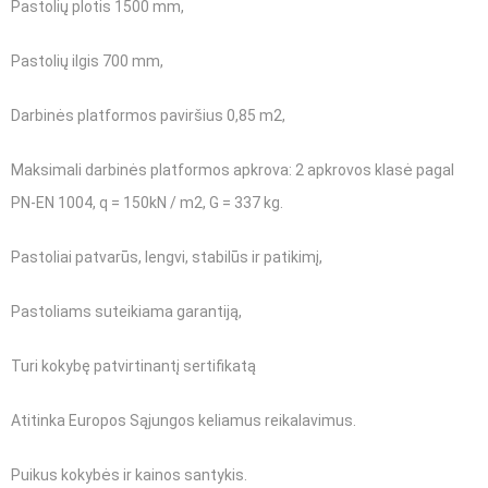
Pastolių plotis 1500 mm,
Pastolių ilgis 700 mm,
Darbinės platformos paviršius 0,85 m2,
Maksimali darbinės platformos apkrova: 2 apkrovos klasė pagal
PN-EN 1004, q = 150kN / m2, G = 337 kg.
Pastoliai patvarūs, lengvi, stabilūs ir patikimį,
Pastoliams suteikiama garantiją,
Turi kokybę patvirtinantį sertifikatą
Atitinka Europos Sąjungos keliamus reikalavimus.
Puikus kokybės ir kainos santykis.