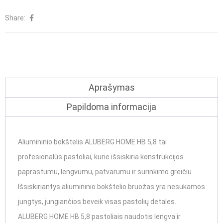
HOME
Share:
HB
5,8
Aprašymas
Papildoma informacija
Aliumininio bokštelis ALUBERG HOME HB 5,8 tai
profesionalūs pastoliai, kurie išsiskiria konstrukcijos
paprastumu, lengvumu, patvarumu ir surinkimo greičiu.
Išsiskiriantys aliumininio bokštelio bruožas yra nesukamos
jungtys, jungiančios beveik visas pastolių detales.
ALUBERG HOME HB 5,8 pastoliais naudotis lengva ir