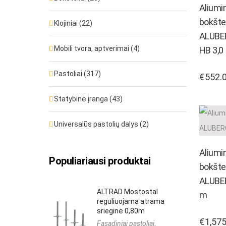
Aliumin
Fasadiniai pastoliai MJ UNI CONNECT
bokšte
Klojiniai
(22)
ALUBE
Fasadiniai pastoliai BAL
Mobili tvora, aptverimai
(4)
HB 3,0
Fasadiniai pastoliai Baumann Mostostal
Pastoliai
(317)
€
552.
Fasadiniai pastoliai RAM 1
Statybinė įranga
(43)
Moduliniai pastoliai
Pastolių uždengimas
Universalūs pastolių dalys
(2)
Konsoliniai (pakabinami) pastoliai
Aliumin
Populiariausi produktai
Mūrininko tinkuotojo stelažai
bokšte
ALUBE
Universalios pastolių dalys
ALTRAD Mostostal
m
reguliuojama atrama
srieginė 0,80m
€
1,575
Fasadiniai pastoliai
,