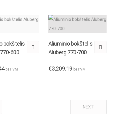
o bokštelis
Aliuminio bokštelis
 770-600
Aluberg 770-700
44
€
3,209.19
be PVM
be PVM
NEXT