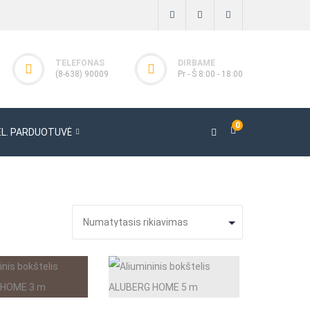
TELEFONAS
DIRBAME
(8-638) 90009
Pr - Š 8:00 - 18:00
0
EL. PARDUOTUVĖ
oriai
toriai ENAR
ai
iai BOSCARO