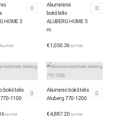
nis
Aliumininis
iai
s
bokštelis
G HOME 3
ALUBERG HOME 5
m
Boscaro
5
€
1,050.36
be PVM
be PVM
eineriai
štelės, lopšiai
o bokštelis
Aliuminio bokštelis
 770-1100
Aluberg 770-1200
16
€
4,887.20
be PVM
be PVM