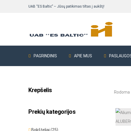
UAB “ES Baltic” – Jūsų patikimas tiltas į aukštį!
PAGRINDINIS
APIE MUS
PASLAUGO
Krepšelis
Pastolių komplektai
Bokšteliai ALUB
Rodoma 1
Fasadiniai pastoliai
Prekių kategorijos
Fasadiniai pastoliai Delta 73
Fasadiniai pastoliai ALTRAD Mostostal
Bokšteliai
(25)