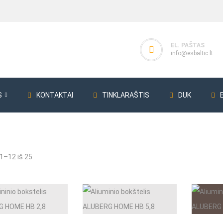
EL. PAŠTAS
info@esbaltic.lt
S
KONTAKTAI
TINKLARAŠTIS
DUK
ERG
Perdangos klojiniai
Giluminiai vibrat
–12 iš 25
Perdangos statramsčiai
Giluminiai vibra
Klojinių plokštės
Betono bunkeri
Klojinių sijos
Betono bunker