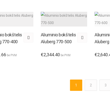
io bokštelis
Aliuminio bokštelis
Aliumini
g 770-400
Aluberg 770-500
Aluberg
.66
€
2,344.40
€
2,640.
be PVM
be PVM
1
2
3