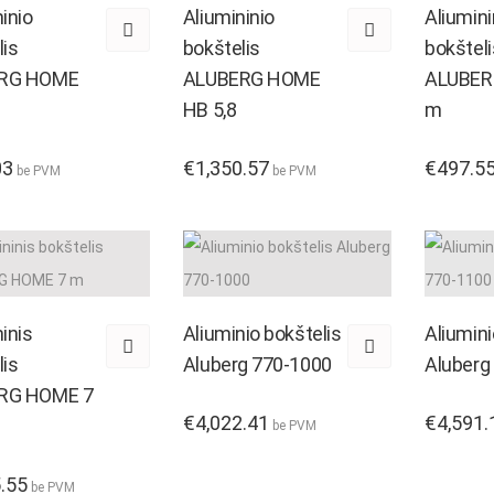
inio
Aliumininio
Aliumini
Aksesuarai
Mini ekskavator
lis
bokštelis
bokšteli
RG HOME
ALUBERG HOME
ALUBER
Pamatų ir sienų klojiniai
Padėklų šakės
HB 5,8
m
Klojiniai pamatams DISTANZIATORI
Palečių šakės 
03
€
1,350.57
€
497.5
be PVM
be PVM
Statybiniai kont
Pakabinamos aik
Saugos įranga
Kranų priedai
inis
Aliuminio bokštelis
Aliumini
lis
Aluberg 770-1000
Aluberg
RG HOME 7
€
4,022.41
€
4,591.
be PVM
.55
be PVM