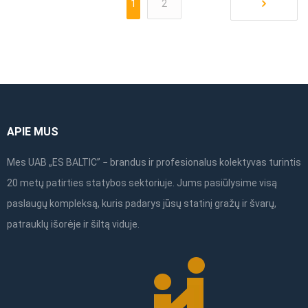
1
2
APIE MUS
Mes UAB „ES BALTIC” − brandus ir profesionalus kolektyvas turintis
20 metų patirties statybos sektoriuje. Jums pasiūlysime visą
paslaugų kompleksą, kuris padarys jūsų statinį gražų ir švarų,
patrauklų išorėje ir šiltą viduje.