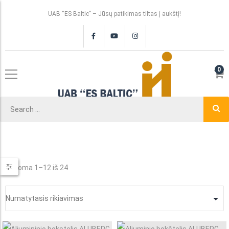
UAB “ES Baltic” – Jūsų patikimas tiltas į aukštį!
0
Rodoma 1–12 iš 24