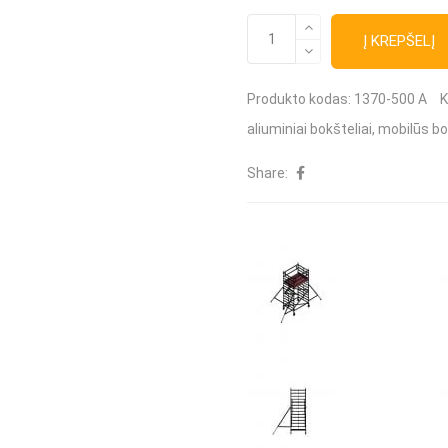
produkto
Į KREPŠELĮ
kiekis:
Aluberg
Produkto kodas:
1370-500 A
K
bokšteliai
aliuminiai bokšteliai
,
mobilūs bo
1370-
Share:
500