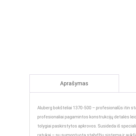
Aprašymas
Aluberg bokšteliai 1370-500 – profesionalūs itin stabilū
profesionaliai pagamintos konstrukcijų detalės leid
tolygiai paskirstytos apkrovos. Susideda iš speciali
ratukai – su sumontuota stabdžių sistema ir aukšči