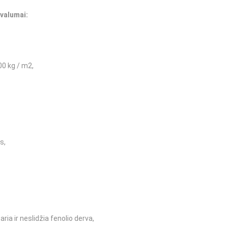
ivalumai:
00 kg / m2,
s,
a ir neslidžia fenolio derva,