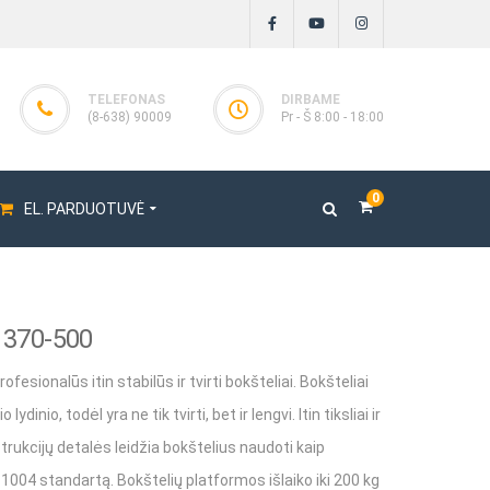
TELEFONAS
DIRBAME
(8-638) 90009
Pr - Š 8:00 - 18:00
0
EL. PARDUOTUVĖ
 1370-500
oriai
fesionalūs itin stabilūs ir tvirti bokšteliai. Bokšteliai
toriai ENAR
dinio, todėl yra ne tik tvirti, bet ir lengvi. Itin tiksliai ir
ai
rukcijų detalės leidžia bokštelius naudoti kaip
iai BOSCARO
 1004 standartą. Bokštelių platformos išlaiko iki 200 kg