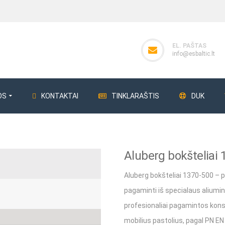
EL. PAŠTAS
info@esbaltic.lt
OS
KONTAKTAI
TINKLARAŠTIS
DUK
Aluberg bokšteliai
ERG
Perdangos klojiniai
Giluminiai vibrat
Aluberg bokšteliai 1370-500 – pro
Perdangos statramsčiai
Giluminiai vibra
pagaminti iš specialaus aliuminio ly
Klojinių plokštės
Betono bunkeri
profesionaliai pagamintos konst
Klojinių sijos
Betono bunker
mobilius pastolius, pagal PN EN