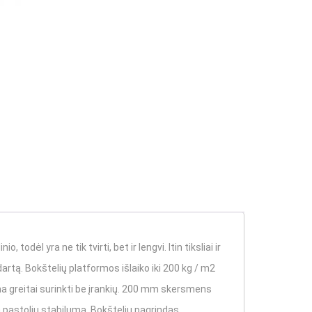
todėl yra ne tik tvirti, bet ir lengvi. Itin tiksliai ir
rtą. Bokštelių platformos išlaiko iki 200 kg / m2
ima greitai surinkti be įrankių. 200 mm skersmens
 pastolių stabilumą. Bokštelių pagrindas