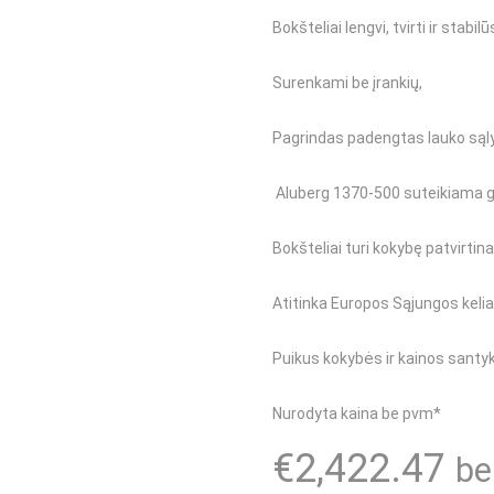
Bokšteliai lengvi, tvirti ir stabilū
Surenkami be įrankių,
Pagrindas padengtas lauko sąlyg
Aluberg 1370-500 suteikiama ga
Bokšteliai turi kokybę patvirtina
Atitinka Europos Sąjungos keli
Puikus kokybės ir kainos santyk
Nurodyta kaina be pvm*
€
2,422.47
b