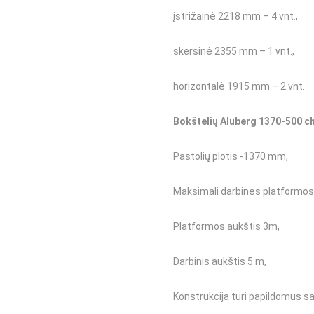
įstrižainė 2218 mm – 4 vnt.,
skersinė 2355 mm – 1 vnt.,
horizontalė 1915 mm – 2 vnt.
Bokštelių Aluberg 1370-500 cha
Pastolių plotis -1370 mm,
Maksimali darbinės platformos 
Platformos aukštis 3m,
Darbinis aukštis 5 m,
Konstrukcija turi papildomus sa