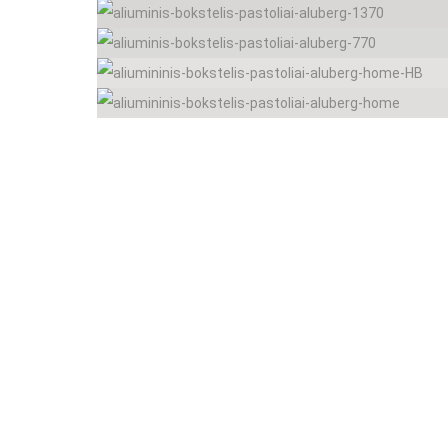
Fasadiniai pastoliai MJ UNI CONNECT
Fasadiniai pastoliai BAL
Fasadiniai pastoliai Baumann Mostostal
Fasadiniai pastoliai RAM 1
Moduliniai pastoliai
Pastolių uždengimas
Konsoliniai (pakabinami) pastoliai
Mūrininko tinkuotojo stelažai
Universalios pastolių dalys