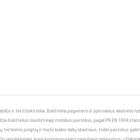
s ir tvirti bokšteliai. Bokšteliai pagaminti iš specialaus aliuminio lydinio, 
žia bokštelius naudoti kaip mobilius pastolius, pagal PN EN 1004 standa
ų tvirtinimo jungčių ir mažo kiekio dalių skaičiaus, todėl pastolius gal
o reguliatoriais, kurie kompensuojant paviršiaus nelygumus, užtikrina