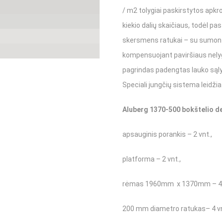
/ m2 tolygiai paskirstytos apkro
Aksesuarai
Mini ekskavator
kiekio dalių skaičiaus, todėl pa
Pamatų ir sienų klojiniai
Padėklų šakės
skersmens ratukai – su sumontu
kompensuojant paviršiaus nelyg
Klojiniai pamatams DISTANZIATORI
Palečių šakės 
pagrindas padengtas lauko sąlyg
Statybiniai kont
Speciali jungčių sistema leidžia 
Pakabinamos aik
Aluberg 1370-500 bokštelio de
Saugos įranga
apsauginis porankis – 2 vnt.,
Kranų priedai
platforma – 2 vnt.,
rėmas 1960mm x 1370mm – 4 
200 mm diametro ratukas– 4 vn