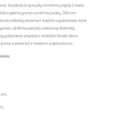
vos. Susideda iš specialių tvirtinimo jungčių ir mažo
iai
stolius galima greitai surinkti be įrankių. 200 mm
ota stabdžių sistema ir aukščio reguliatoriais, kurie
umus, užtikrina pastolių stabilumą. Bokštelių
Boscaro
ų pokyčiams atsparia ir neslidžia fenolio derva.
eineriai
greitai sulankstyti ir išskleisti stabilizatorius.
štelės, lopšiai
talės:
vnt.,
t.,