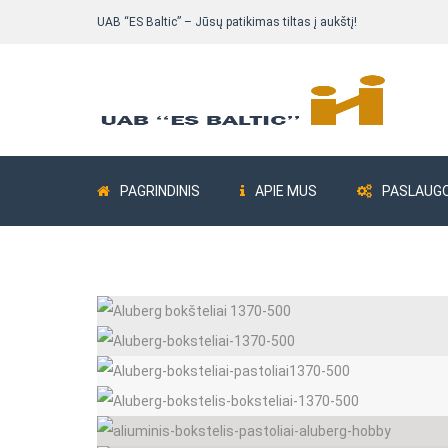
UAB “ES Baltic” – Jūsų patikimas tiltas į aukštį!
PAGRINDINIS
APIE MUS
PASLAUG
Pastolių komplektai
Bokšteliai ALUB
Fasadiniai pastoliai
Fasadiniai pastoliai Delta 73
Fasadiniai pastoliai ALTRAD Mostostal