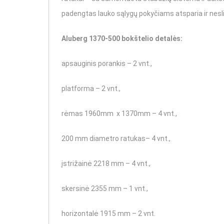
padengtas lauko sąlygų pokyčiams atsparia ir neslidži
Aluberg 1370-500 bokštelio detalės:
apsauginis porankis – 2 vnt.,
platforma – 2 vnt.,
rėmas 1960mm x 1370mm – 4 vnt.,
200 mm diametro ratukas– 4 vnt.,
įstrižainė 2218 mm – 4 vnt.,
skersinė 2355 mm – 1 vnt.,
horizontalė 1915 mm – 2 vnt.