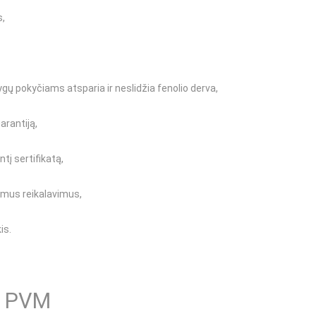
s,
ų pokyčiams atsparia ir neslidžia fenolio derva,
rantiją,
ntį sertifikatą,
amus reikalavimus,
is.
e PVM