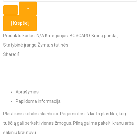
Plastikinis
kubilas
Į Krepšelį
skiediniui
Produkto kodas:
N/A
Kategorijos:
BOSCARO
,
Kranų priedai
,
Statybinė įranga
Žyma:
statinės
Share:
Aprašymas
Papildoma informacija
Plastikinis kubilas skiediniui. Pagamintas iš kieto plastiko, kurį
tuščią gali perkelti vienas žmogus. Pilną galima pakelti kranu arba
šakiniu krautuvu.