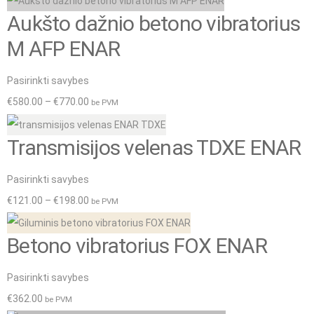
Aukšto dažnio betono vibratorius
M AFP ENAR
This
Pasirinkti savybes
product
Price
€
580.00
–
€
770.00
be PVM
has
range:
Transmisijos velenas TDXE ENAR
multiple
€580.00
variants.
through
This
Pasirinkti savybes
The
€770.00
product
Price
€
121.00
–
€
198.00
be PVM
options
has
range:
may
Betono vibratorius FOX ENAR
multiple
€121.00
be
variants.
through
chosen
This
Pasirinkti savybes
The
€198.00
on
product
€
362.00
be PVM
options
the