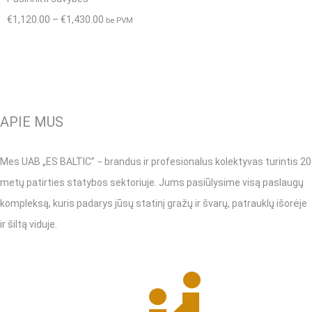
options
product
Price
€
1,120.00
–
€
1,430.00
be PVM
may
has
range:
be
multiple
€1,120.00
chosen
variants.
through
on
The
€1,430.00
the
APIE MUS
options
product
may
page
Mes UAB „ES BALTIC” − brandus ir profesionalus kolektyvas turintis 20
be
metų patirties statybos sektoriuje. Jums pasiūlysime visą paslaugų
chosen
kompleksą, kuris padarys jūsų statinį gražų ir švarų, patrauklų išorėje
on
ir šiltą viduje.
the
product
page