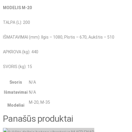
MODELIS M-20
TALPA (L): 200
IŠMATAVIMAI (mm): Ilgis – 1080, Plotis – 670, Aukštis – 510
APKROVA (kg): 440
SVORIS (kg): 15
Svoris
N/A
Išmatavimai
N/A
M-20, M-35
Modeliai
Panašūs produktai