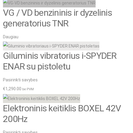
has
may
product
VG / VD benzininis ir dyzelinis
multiple
be
page
variants.
generatorius TNR
chosen
The
on
Daugiau
options
the
may
product
Giluminis vibratorius i-SPYDER
be
page
ENAR su pistoletu
chosen
on
This
Pasirinkti savybes
the
product
€
1,290.00
be PVM
product
has
page
Elektroninis keitiklis BOXEL 42V
multiple
variants.
200Hz
The
This
Pasirinkti savybes