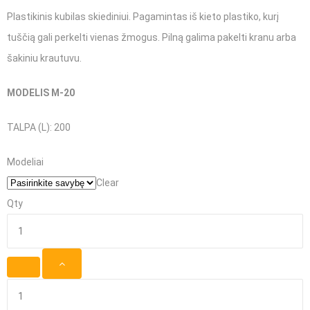
Plastikinis kubilas skiediniui. Pagamintas iš kieto plastiko, kurį
tuščią gali perkelti vienas žmogus. Pilną galima pakelti kranu arba
šakiniu krautuvu.
MODELIS M-20
TALPA (L): 200
Modeliai
Clear
Qty
produkto
kiekis:
Plastikinis
kubilas
produkto
skiediniui
kiekis: