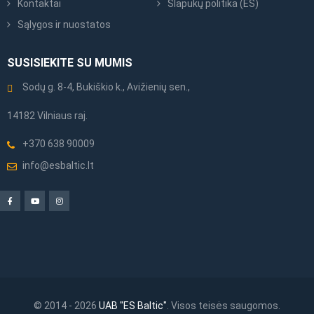
Kontaktai
Slapukų politika (ES)
Sąlygos ir nuostatos
SUSISIEKITE SU MUMIS
Sodų g. 8-4, Bukiškio k., Avižienių sen.,
14182 Vilniaus raj.
+370 638 90009
info@esbaltic.lt
© 2014 - 2026
UAB "ES Baltic"
. Visos teisės saugomos.