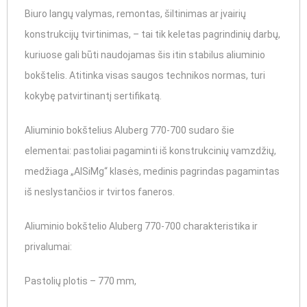
Biuro langų valymas, remontas, šiltinimas ar įvairių
konstrukcijų tvirtinimas, – tai tik keletas pagrindinių darbų,
kuriuose gali būti naudojamas šis itin stabilus aliuminio
bokštelis. Atitinka visas saugos technikos normas, turi
kokybę patvirtinantį sertifikatą.
Aliuminio bokštelius Aluberg 770-700 sudaro šie
elementai: pastoliai pagaminti iš konstrukcinių vamzdžių,
medžiaga „AlSiMg“ klasės, medinis pagrindas pagamintas
iš neslystančios ir tvirtos faneros.
Aliuminio bokštelio Aluberg 770-700 charakteristika ir
privalumai:
Pastolių plotis – 770 mm,