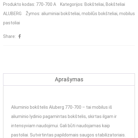
Aliuminio
Produkto kodas:
770-700 A
Kategorijos:
Bokšteliai
,
Bokšteliai
bokštelis
ALUBERG
Žymos:
aliuminiai bokšteliai
,
mobilūs bokšteliai
,
mobilus
Aluberg
pastoliai
770-
Share:
700
Aprašymas
Aliuminio bokštelis Aluberg 770-700 – tai mobilus iš
aliuminio lydinio pagamintas bokštelis, skirtas ilgam ir
intensyviam naudojimui. Gali būti naudojamas kaip
pastoliai. Sutvirtintas papildomais saugos stabilizatoriais.