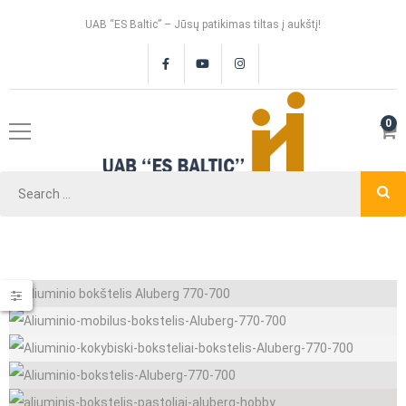
UAB “ES Baltic” – Jūsų patikimas tiltas į aukštį!
0