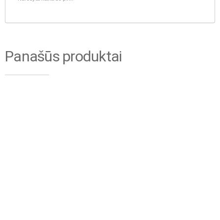
Panašūs produktai
Statybiniai bokšteliai
Aluberg bokšteliai
1370-1000 Aluberg
1370-800
€
5,227.10
€
4,551.50
be PVM
be PVM