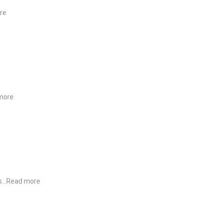
re
more
s…
Read more