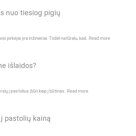
s nuo tiesiog pigių
isi pirkėjai yra inžinieriai. Todėl natūralu, kad…
Read more
ne išlaidos?
rslų į pastolius žiūri kaip į būtinas…
Read more
į pastolių kainą