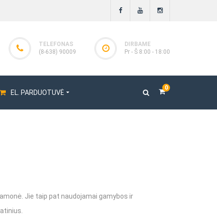
TELEFONAS
DIRBAME
(8-638) 90009
Pr - Š 8:00 - 18:00
0
EL. PARDUOTUVĖ
oriai
toriai ENAR
ai
s pramonė. Jie taip pat naudojamai gamybos ir
atinius.
iai BOSCARO