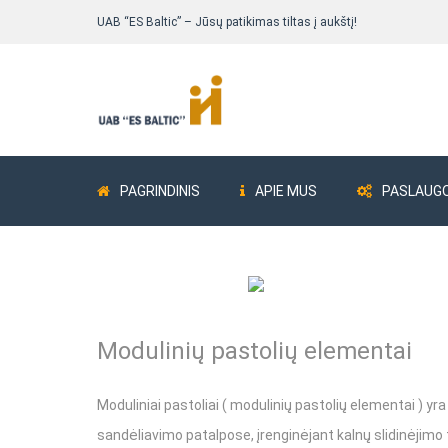
UAB “ES Baltic” – Jūsų patikimas tiltas į aukštį!
PAGRINDINIS
APIE MUS
PASLAUG
Pastolių komplektai
Bokšteliai ALUB
Modulinių pastolių elementai
Fasadiniai pastoliai
Fasadiniai pastoliai Delta 73
Moduliniai pastoliai ( modulinių pastolių elementai ) yr
sandėliavimo patalpose, įrenginėjant kalnų slidinėjimo 
Fasadiniai pastoliai ALTRAD Mostostal