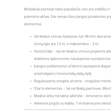
Fasadiniai pastoliai MJ UNI CONNECT
Moduliniai pastoliai tokie populiarūs, nes yra stabilūs
priėmimo aktas. Dar vienas šios įrangos privalumas yra
Fasadiniai pastoliai BAL
elementus:
Fasadiniai pastoliai Baumann Mostostal
Vertikalus stovas-karkasas turi 48 mm skersmens v
Fasadiniai pastoliai RAM 1
stovų ilgis yra 1,5 m, o maksimalus − 3 m.
Moduliniai pastoliai
Horizontalė − tai vertikalius stovus jungiantis e
didelėmis apkrovomis, naudojamos sustiprintos
Pastolių uždengimas
Įrangos patikimumui užtikrinti naudojama diagona
Konsoliniai (pakabinami) pastoliai
atsižvelgiant į horizontalių dalių dydį.
Mūrininko tinkuotojo stelažai
Reguliuojama srieginė atrama − sraigtinis mecha
Starto elementas − tai vertikalių pastovas. Montu
Universalios pastolių dalys
Medinė arba metalinė aikštelė − žmonėms skirta d
Ankerinė jungtis su kabliu. Tvirtinama prie sienos