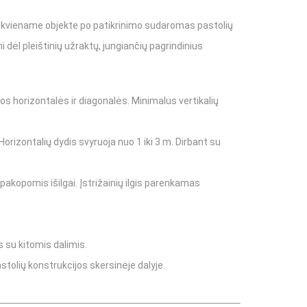
iai
 Kiekviename objekte po patikrinimo sudaromas pastolių
ėl pleištinių užraktų, jungiančių pagrindinius
Boscaro
os horizontalės ir diagonalės. Minimalus vertikalių
eineriai
štelės, lopšiai
orizontalių dydis svyruoja nuo 1 iki 3 m. Dirbant su
akopomis išilgai. Įstrižainių ilgis parenkamas
s su kitomis dalimis.
tolių konstrukcijos skersinėje dalyje.