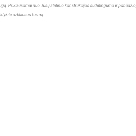
augą. Priklausomai nuo Jūsų statinio konstrukcijos sudėtingumo ir pobūdžio
ildykite užklausos formą
.