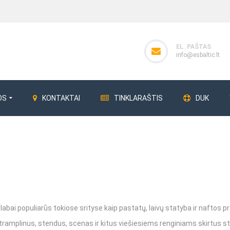
EL. PAŠTAS
info@esbaltic.lt
OS
KONTAKTAI
TINKLARAŠTIS
DUK
ERG
Perdangos klojiniai
Giluminiai vibrat
Perdangos statramsčiai
Giluminiai vibra
Klojinių plokštės
Betono bunkeri
a labai populiarūs tokiose srityse kaip pastatų, laivų statyba ir nafto
tramplinus, stendus, scenas ir kitus viešiesiems renginiams skirtus st
Klojinių sijos
Betono bunker