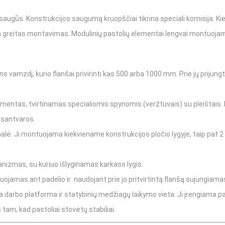
Aksesuarai
Mini ekskavator
 ir saugūs. Konstrukcijos saugumą kruopščiai tikrina speciali komisija.
 greitas montavimas. Modulinių pastolių elementai lengvai montuojami d
Pamatų ir sienų klojiniai
Padėklų šakės
Klojiniai pamatams DISTANZIATORI
Palečių šakės 
amzdį, kurio flanšai privirinti kas 500 arba 1000 mm. Prie jų prijungt
Statybiniai kont
Pakabinamos aik
lementas, tvirtinamas specialiomis spynomis (veržtuvais) su pleištais. H
 santvaros.
Saugos įranga
lė. Ji montuojama kiekviename konstrukcijos pločio lygyje, taip pat 2 p
Kranų priedai
nizmas, su kuriuo išlyginamas karkaso lygis.
ojamas ant padelio ir naudojant prie jo pritvirtintą flanšą sujungiama
arbo platforma ir statybinių medžiagų laikymo vieta. Ji įrengiama pas
 tam, kad pastoliai stovėtų stabiliai.