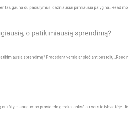
lientas gauna du pasiūlymus, dažniausiai pirmiausia palygina…
Read mo
igiausią, o patikimiausią sprendimą?
 patikimiausią sprendimą? Pradedant verslą ar plečiant pastolių…
Read 
aukštyje, saugumas prasideda gerokai anksčiau nei statybvietėje. Ji