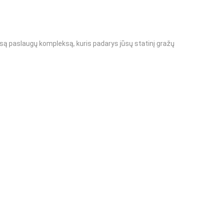
isą paslaugų kompleksą, kuris padarys jūsų statinį gražų